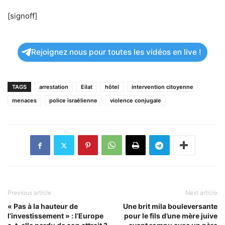
[signoff]
Rejoignez nous pour toutes les vidéos en live !
TAGS
arrestation
Eilat
hôtel
intervention citoyenne
menaces
police israélienne
violence conjugale
Previous article
Next article
« Pas à la hauteur de
Une brit mila bouleversante
l’investissement » : l’Europe
pour le fils d’une mère juive