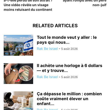
a-t-elle perdu de son attrait ?
ayant rompu avec un père
Une vidéo révèle un visage
non-juif
moins reluisant du continent
RELATED ARTICLES
Tout le monde veut y aller : le
pays qui nous...
Rak Be Israel
-
5 août 2026
Il achète une horloge à 6 dollars
— et y trouve...
Rak Be Israel
-
5 août 2026
Ça dépasse le million : combien
coûte vraiment élever un
enfant...
Rak Be Israel
-