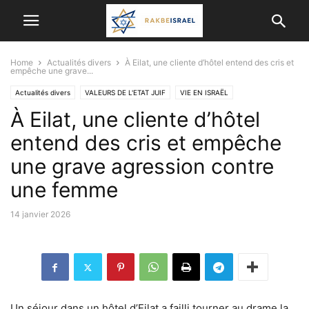
Home
Actualités divers
À Eilat, une cliente d’hôtel entend des cris et
empêche une grave...
Actualités divers
VALEURS DE L'ETAT JUIF
VIE EN ISRAËL
À Eilat, une cliente d’hôtel
entend des cris et empêche
une grave agression contre
une femme
14 janvier 2026
Un séjour dans un hôtel d’Eilat a failli tourner au drame la