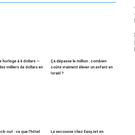
e horloge à 6 dollars —
Ça dépasse le million : combien
des milliers de dollars en
coûte vraiment élever un enfant en
Israël ?
ck-out : ce que l’hôtel
La secousse chez EasyJet en