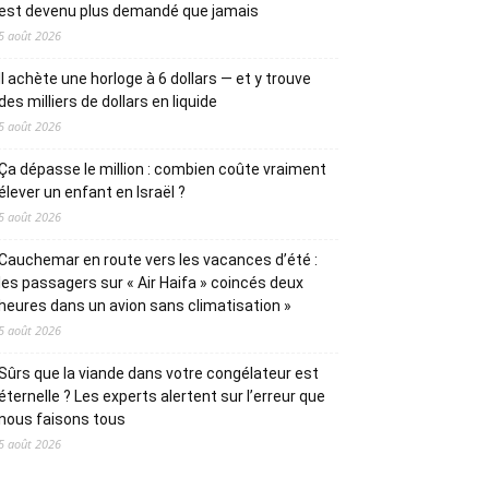
est devenu plus demandé que jamais
5 août 2026
Il achète une horloge à 6 dollars — et y trouve
des milliers de dollars en liquide
5 août 2026
Ça dépasse le million : combien coûte vraiment
élever un enfant en Israël ?
5 août 2026
Cauchemar en route vers les vacances d’été :
les passagers sur « Air Haifa » coincés deux
heures dans un avion sans climatisation »
5 août 2026
Sûrs que la viande dans votre congélateur est
éternelle ? Les experts alertent sur l’erreur que
nous faisons tous
5 août 2026