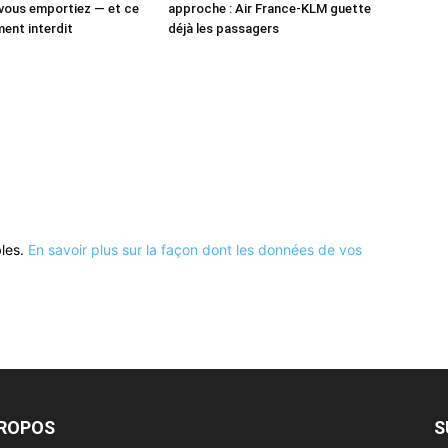
vous emportiez — et ce
approche : Air France-KLM guette
ment interdit
déjà les passagers
bles.
En savoir plus sur la façon dont les données de vos
PROPOS
S