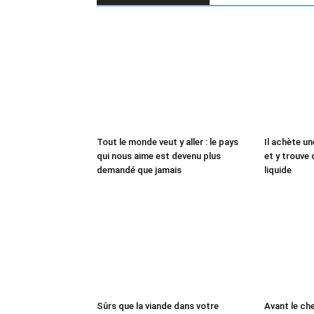
Tout le monde veut y aller : le pays
Il achète un
qui nous aime est devenu plus
et y trouve 
demandé que jamais
liquide
Sûrs que la viande dans votre
Avant le che