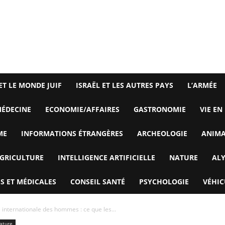
ET LE MONDE JUIF
ISRAËL ET LES AUTRES PAYS
L’ARMÉE
ÉDECINE
ECONOMIE/AFFAIRES
GASTRONOMIE
VIE EN
ME
INFORMATIONS ÉTRANGÈRES
ARCHEOLOGIE
ANIM
GRICULTURE
INTELLIGENCE ARTIFICIELLE
NATURE
AL
S ET MÉDICALES
CONSEIL SANTÉ
PSYCHOLOGIE
VÉHIC
e internationale des hommes : ce que les...
ature