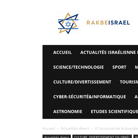
©
Rak
Be
Israel-
Sté
Alyaexpress-
News
ACCUEIL
ACTUALITÉS ISRAÉLIENNE 
SCIENCE/TECHNOLOGIE
SPORT
M
CULTURE/DIVERTISSEMENT
TOURIS
CYBER-SÉCURITÉ&INFORMATIQUE
A
ASTRONOMIE
ETUDES SCIENTIFIQUE
Accueil
Actualités divers
A l’occasion de la Journé
Actualités divers
CULTURE, DIVERTISSEMENT EN ISRAËL
N