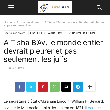
Home
Actualités divers
A Tisha B’Av, le monde entier devrait pleurer
et pas seulement les...
Actualités divers
ISRAËL ET LES AUTRES PAYS
JUDAISME/ RELIGION
A Tisha B’Av, le monde entier
devrait pleurer et pas
seulement les juifs
30 juillet 2020
Le secrétaire d’État d’Abraham Lincoln, William H. Seward,
a visité le Mur occidental à Jérusalem en 1871.
Il écrit ce