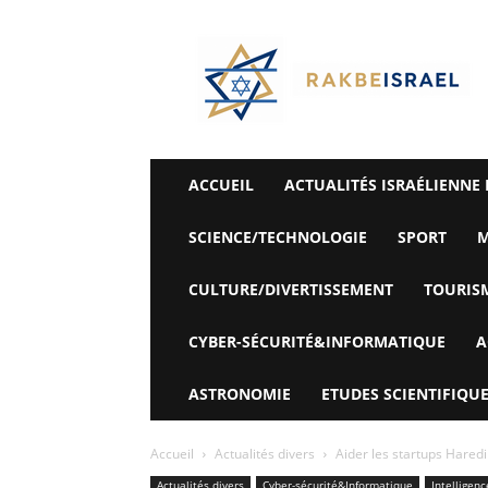
©
Rak
Be
Israel-
Sté
Alyaexpress-
News
ACCUEIL
ACTUALITÉS ISRAÉLIENNE 
SCIENCE/TECHNOLOGIE
SPORT
M
CULTURE/DIVERTISSEMENT
TOURIS
CYBER-SÉCURITÉ&INFORMATIQUE
A
ASTRONOMIE
ETUDES SCIENTIFIQUE
Accueil
Actualités divers
Aider les startups Haredi
Actualités divers
Cyber-sécurité&Informatique
Intelligence