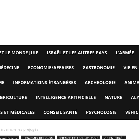
ET LE MONDE JUIF
ISRAËL ET LES AUTRES PAYS
L’ARMÉE
ÉDECINE
ECONOMIE/AFFAIRES
GASTRONOMIE
VIE EN
ME
INFORMATIONS ÉTRANGÈRES
ARCHEOLOGIE
ANIM
GRICULTURE
INTELLIGENCE ARTIFICIELLE
NATURE
AL
S ET MÉDICALES
CONSEIL SANTÉ
PSYCHOLOGIE
VÉHIC
 à vaincre les préjugés
 artificielle
JUDAISME/ RELIGION
SCIENCE ET TECHNOLOGIE
VIE EN ISRAËL