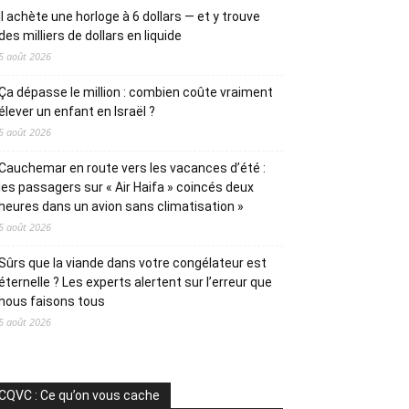
Il achète une horloge à 6 dollars — et y trouve
des milliers de dollars en liquide
5 août 2026
Ça dépasse le million : combien coûte vraiment
élever un enfant en Israël ?
5 août 2026
Cauchemar en route vers les vacances d’été :
les passagers sur « Air Haifa » coincés deux
heures dans un avion sans climatisation »
5 août 2026
Sûrs que la viande dans votre congélateur est
éternelle ? Les experts alertent sur l’erreur que
nous faisons tous
5 août 2026
CQVC : Ce qu’on vous cache