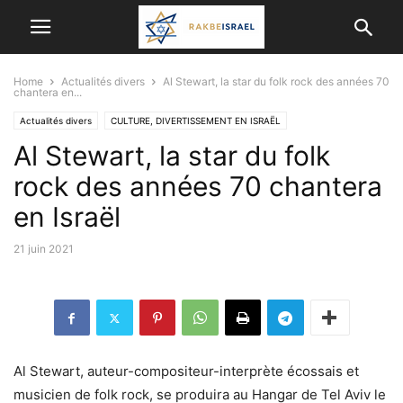
Home
Actualités divers
Al Stewart, la star du folk rock des années 70
chantera en...
Actualités divers
CULTURE, DIVERTISSEMENT EN ISRAËL
Al Stewart, la star du folk
DERNIERS ÉVÉNEMENTS A NE PAS MANQUER
rock des années 70 chantera
en Israël
21 juin 2021
Al Stewart, auteur-compositeur-interprète écossais et
musicien de folk rock, se produira au Hangar de Tel Aviv le