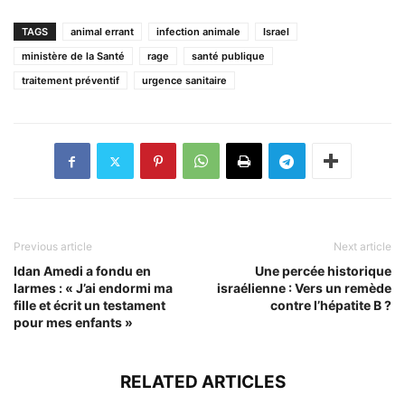
TAGS
animal errant
infection animale
Israel
ministère de la Santé
rage
santé publique
traitement préventif
urgence sanitaire
Previous article
Next article
Idan Amedi a fondu en
Une percée historique
larmes : « J’ai endormi ma
israélienne : Vers un remède
fille et écrit un testament
contre l’hépatite B ?
pour mes enfants »
RELATED ARTICLES