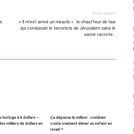
Article suivant
us
« Il m’est arrivé un miracle » : le chauffeur de taxi
qui conduisait le terroriste de Jérusalem sans le
savoir raconte…
e horloge à 6 dollars —
Ça dépasse le million : combien
des milliers de dollars en
coûte vraiment élever un enfant en
Israël ?