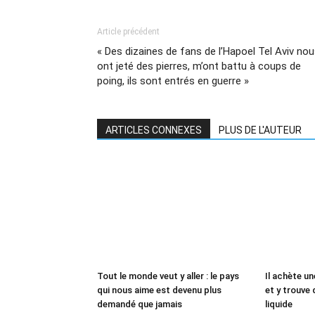
Article précédent
« Des dizaines de fans de l’Hapoel Tel Aviv no
ont jeté des pierres, m’ont battu à coups de
poing, ils sont entrés en guerre »
ARTICLES CONNEXES
PLUS DE L'AUTEUR
Tout le monde veut y aller : le pays
Il achète un
qui nous aime est devenu plus
et y trouve 
demandé que jamais
liquide