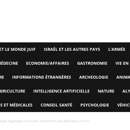
ET LE MONDE JUIF
ISRAËL ET LES AUTRES PAYS
L’ARMÉE
ÉDECINE
ECONOMIE/AFFAIRES
GASTRONOMIE
VIE EN
ME
INFORMATIONS ÉTRANGÈRES
ARCHEOLOGIE
ANIM
GRICULTURE
INTELLIGENCE ARTIFICIELLE
NATURE
AL
S ET MÉDICALES
CONSEIL SANTÉ
PSYCHOLOGIE
VÉHIC
pôt logistique en Israël: comment cela affectera-t-il les...