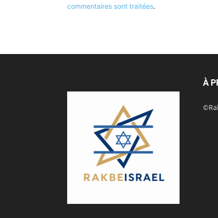
commentaires sont traitées
.
À 
©Rak