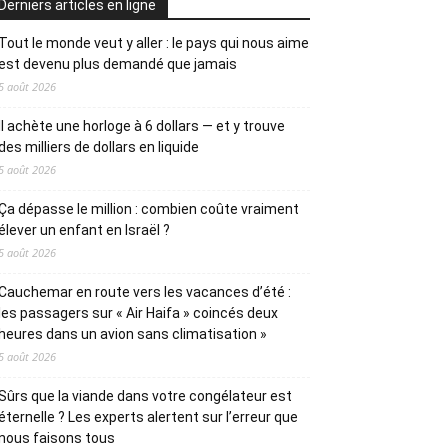
Derniers articles en ligne
Tout le monde veut y aller : le pays qui nous aime
est devenu plus demandé que jamais
5 août 2026
Il achète une horloge à 6 dollars — et y trouve
des milliers de dollars en liquide
5 août 2026
Ça dépasse le million : combien coûte vraiment
élever un enfant en Israël ?
5 août 2026
Cauchemar en route vers les vacances d’été :
les passagers sur « Air Haifa » coincés deux
heures dans un avion sans climatisation »
5 août 2026
Sûrs que la viande dans votre congélateur est
éternelle ? Les experts alertent sur l’erreur que
nous faisons tous