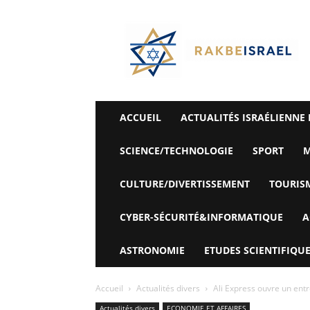
©
Rak
Be
Israel-
Sté
Alyaexpress-
News
ACCUEIL
ACTUALITÉS ISRAÉLIENNE 
SCIENCE/TECHNOLOGIE
SPORT
M
CULTURE/DIVERTISSEMENT
TOURIS
CYBER-SÉCURITÉ&INFORMATIQUE
A
ASTRONOMIE
ETUDES SCIENTIFIQUE
Accueil
Actualités divers
Ali Express ouvre un entre
Actualités divers
ECONOMIE ET ​​AFFAIRES