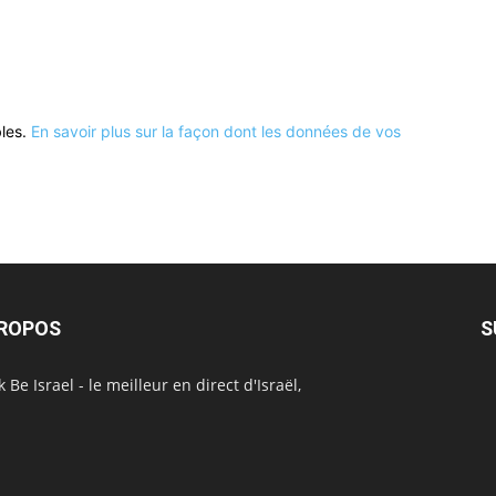
bles.
En savoir plus sur la façon dont les données de vos
PROPOS
S
 Be Israel - le meilleur en direct d'Israël,