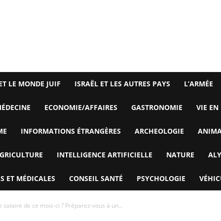
ET LE MONDE JUIF
ISRAËL ET LES AUTRES PAYS
L’ARMÉE
ÉDECINE
ECONOMIE/AFFAIRES
GASTRONOMIE
VIE EN
ME
INFORMATIONS ÉTRANGÈRES
ARCHEOLOGIE
ANIM
GRICULTURE
INTELLIGENCE ARTIFICIELLE
NATURE
AL
S ET MÉDICALES
CONSEIL SANTÉ
PSYCHOLOGIE
VÉHIC
 salaire de ce mois-ci ? Préparez-vous à un...