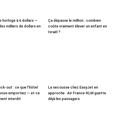
e horloge à 6 dollars —
Ça dépasse le million : combien
des milliers de dollars en
coûte vraiment élever un enfant en
Israël ?
ck-out : ce que l’hôtel
La secousse chez EasyJet en
vous emportiez — et ce
approche : Air France-KLM guette
ment interdit
déjà les passagers