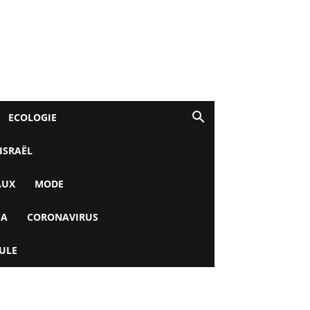
ECOLOGIE
 ISRAËL
AUX
MODE
YA
CORONAVIRUS
ULE