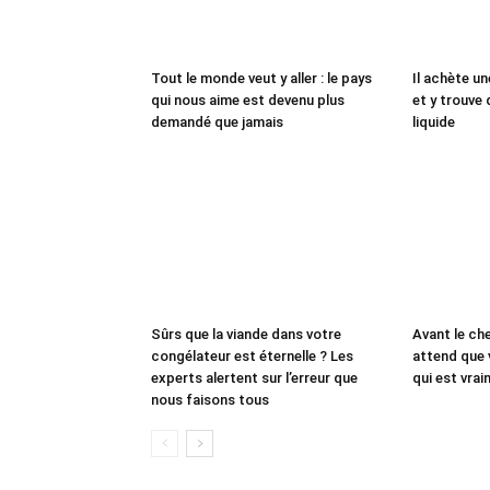
Tout le monde veut y aller : le pays
Il achète un
qui nous aime est devenu plus
et y trouve 
demandé que jamais
liquide
Sûrs que la viande dans votre
Avant le che
congélateur est éternelle ? Les
attend que 
experts alertent sur l’erreur que
qui est vrai
nous faisons tous