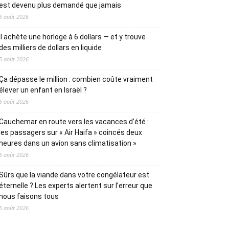
est devenu plus demandé que jamais
5 août 2026
Il achète une horloge à 6 dollars — et y trouve
des milliers de dollars en liquide
5 août 2026
Ça dépasse le million : combien coûte vraiment
élever un enfant en Israël ?
5 août 2026
Cauchemar en route vers les vacances d’été :
les passagers sur « Air Haifa » coincés deux
heures dans un avion sans climatisation »
5 août 2026
Sûrs que la viande dans votre congélateur est
éternelle ? Les experts alertent sur l’erreur que
nous faisons tous
5 août 2026