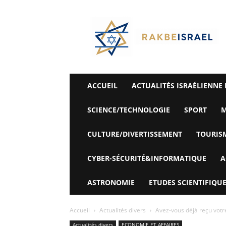
©
Rak
Be
Israel-
Sté
Alyaexpress-
News
ACCUEIL
ACTUALITÉS ISRAÉLIENNE 
SCIENCE/TECHNOLOGIE
SPORT
M
CULTURE/DIVERTISSEMENT
TOURIS
CYBER-SÉCURITÉ&INFORMATIQUE
A
ASTRONOMIE
ETUDES SCIENTIFIQUE
Accueil
Actualités divers
Avez-vous déjà reçu votre
Actualités divers
ECONOMIE ET ​​AFFAIRES