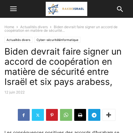
Home
Actualités divers
Biden devrait faire signer un accord de
coopération en matière de sécurité...
Actualités divers
Cyber-sécurité&Informatique
Biden devrait faire signer un
ISRAËL ET LES AUTRES PAYS
SCIENCE ET TECHNOLOGIE
accord de coopération en
matière de sécurité entre
Israël et six pays arabess,
12 juin 2022
Les conséquences positives des accords d’Avraham se