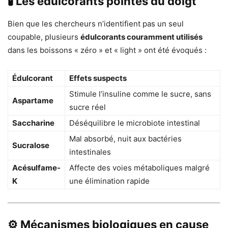
🧪 Les édulcorants pointés du doigt
Bien que les chercheurs n’identifient pas un seul
coupable, plusieurs
édulcorants couramment utilisés
dans les boissons « zéro » et « light » ont été évoqués :
Édulcorant
Effets suspects
Stimule l’insuline comme le sucre, sans
Aspartame
sucre réel
Saccharine
Déséquilibre le microbiote intestinal
Mal absorbé, nuit aux bactéries
Sucralose
intestinales
Acésulfame-
Affecte des voies métaboliques malgré
K
une élimination rapide
⚙️ Mécanismes biologiques en cause