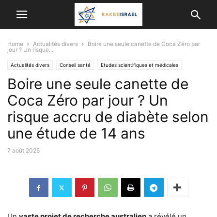
Home
Actualités divers
Boire une seule canette de Coca Zéro par
jour ? Un risque...
Actualités divers
Conseil santé
Etudes scientifiques et médicales
Boire une seule canette de
Coca Zéro par jour ? Un
risque accru de diabète selon
une étude de 14 ans
7 août 2025
Un
vaste projet de recherche australien
a révélé un