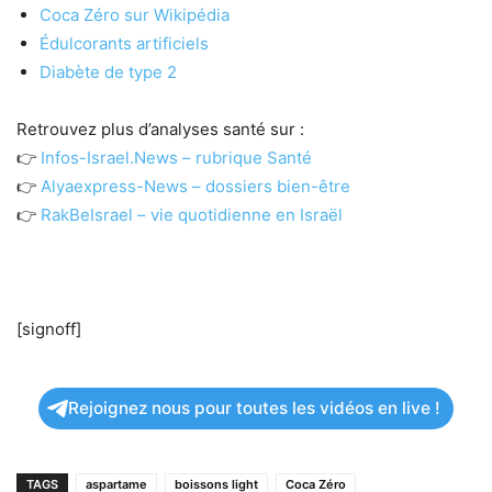
Coca Zéro sur Wikipédia
Édulcorants artificiels
Diabète de type 2
Retrouvez plus d’analyses santé sur :
👉
Infos-Israel.News – rubrique Santé
👉
Alyaexpress-News – dossiers bien-être
👉
RakBeIsrael – vie quotidienne en Israël
[signoff]
Rejoignez nous pour toutes les vidéos en live !
TAGS
aspartame
boissons light
Coca Zéro