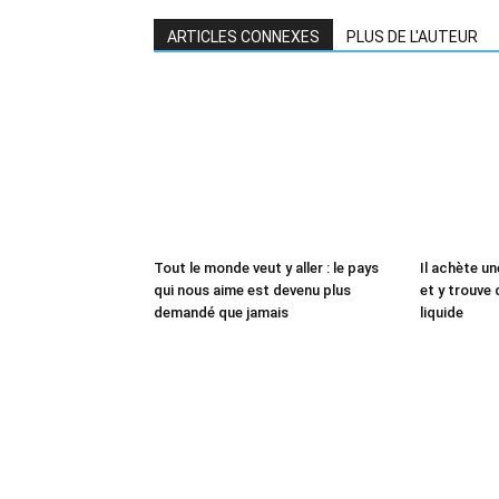
ARTICLES CONNEXES
PLUS DE L'AUTEUR
Tout le monde veut y aller : le pays
Il achète un
qui nous aime est devenu plus
et y trouve 
demandé que jamais
liquide