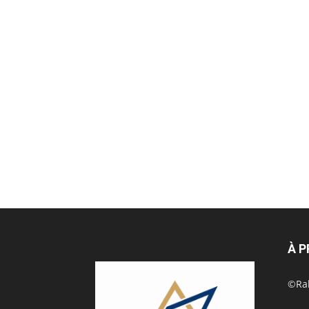
À 
©Rak