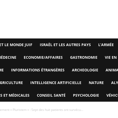
ET LE MONDE JUIF
ISRAËL ET LES AUTRES PAYS
L’ARMÉE
ÉDECINE
ECONOMIE/AFFAIRES
GASTRONOMIE
VIE EN
ME
INFORMATIONS ÉTRANGÈRES
ARCHEOLOGIE
ANIM
GRICULTURE
INTELLIGENCE ARTIFICIELLE
NATURE
AL
S ET MÉDICALES
CONSEIL SANTÉ
PSYCHOLOGIE
VÉHIC
ment « Pluristem » : Sept des huit patients ont survécu...