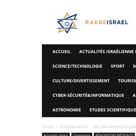
©
Rak
Be
Israel-
Sté
Alyaexpress-
News
ACCUEIL
ACTUALITÉS ISRAÉLIENNE 
SCIENCE/TECHNOLOGIE
SPORT
M
CULTURE/DIVERTISSEMENT
TOURIS
CYBER-SÉCURITÉ&INFORMATIQUE
A
ASTRONOMIE
ETUDES SCIENTIFIQUE
Accueil
Actualités divers
Bon déroulement du traite
Actualités divers
Coronavirus
RÉALISATIONS MÉDICALES