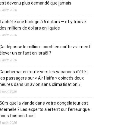
est devenu plus demandé que jamais
5 août 2026
Il achète une horloge à 6 dollars — et y trouve
des milliers de dollars en liquide
5 août 2026
Ça dépasse le million : combien coûte vraiment
élever un enfant en Israël ?
5 août 2026
Cauchemar en route vers les vacances d’été :
les passagers sur « Air Haifa » coincés deux
heures dans un avion sans climatisation »
5 août 2026
Sûrs que la viande dans votre congélateur est
éternelle ? Les experts alertent sur l’erreur que
nous faisons tous
5 août 2026