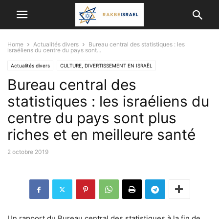
Home
Actualités divers
Bureau central des statistiques : les
israéliens du centre du pays sont...
Actualités divers
CULTURE, DIVERTISSEMENT EN ISRAËL
Bureau central des
ECONOMIE ET ​​AFFAIRES
VIE EN ISRAËL
statistiques : les israéliens du
centre du pays sont plus
riches et en meilleure santé
2 octobre 2019
Un rapport du Bureau central des statistiques à la fin de