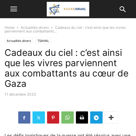
Home
Actualités divers
Cadeaux du ciel : c’est ainsi que les vivres
parviennent aux combattants...
Actualités divers
TSAHAL
Cadeaux du ciel : c’est ainsi
que les vivres parviennent
aux combattants au cœur de
Gaza
11 décembre 2023
L
es défis logistiques de
la guerre
ont été résolus avec une