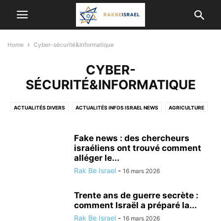
Home
Cyber-sécurité&Informatique
CYBER-
SÉCURITÉ&INFORMATIQUE
ACTUALITÉS DIVERS
ACTUALITÉS INFOS ISRAEL NEWS
AGRICULTURE
ALYA
ANIMAUX
ARCHEOLOGIE
ASTRONOMIE
BON PLAN
BONS CONSEILS POUR LES OLIM DE FRANCE
CÉLÉBRITÉS ISRAÉLIENNES
Fake news : des chercheurs
CONSEIL SANTÉ
CORONAVIRUS
israéliens ont trouvé comment
CULTURE, DIVERTISSEMENT EN ISRAËL
alléger le...
CYBER-SÉCURITÉ&INFORMATIQUE
Rak Be Israel
-
16 mars 2026
DERNIERS ÉVÉNEMENTS A NE PAS MANQUER
ECOLOGIE
ECONOMIE ET ​​AFFAIRES
ETUDES SCIENTIFIQUES ET MÉDICALES
Trente ans de guerre secrète :
GASTRONOMIE
HUMANITAIRE
HUMOUR
comment Israël a préparé la...
INFORMATIONS ÉTRANGÈRES
INTELLIGENCE ARTIFICIELLE
Rak Be Israel
-
16 mars 2026