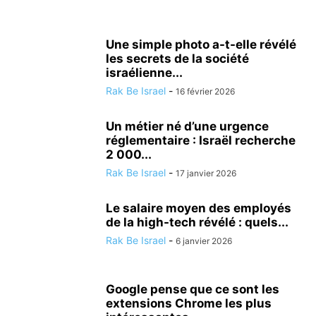
ISRAËL ET LES AUTRES PAYS
JUDAISME/ RELIGION
KINÉSIOLOGIE
LOISIRS
MÉDECINE ALTERNATIVE
METEO
MODE
NATURE
NUTRITIONISME
PSYCHOLOGIE
RÉALISATIONS MÉDICALES
Une simple photo a-t-elle révélé
les secrets de la société
SCIENCE ET TECHNOLOGIE
SECOURISME
SPORT
TOURISME
israélienne...
TSAHAL
VALEURS DE L'ETAT JUIF
VÉHICULE
VIE EN ISRAËL
Rak Be Israel
-
16 février 2026
Un métier né d’une urgence
réglementaire : Israël recherche
2 000...
Rak Be Israel
-
17 janvier 2026
Le salaire moyen des employés
de la high-tech révélé : quels...
Rak Be Israel
-
6 janvier 2026
Google pense que ce sont les
extensions Chrome les plus