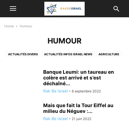
Home
Humour
HUMOUR
ACTUALITÉS DIVERS
ACTUALITÉS INFOS ISRAEL NEWS
AGRICULTURE
ALYA
ANIMAUX
ARCHEOLOGIE
ASTRONOMIE
BON PLAN
BONS CONSEILS POUR LES OLIM DE FRANCE
CÉLÉBRITÉS ISRAÉLIENNES
Banque Leumi: un taureau en
CONSEIL SANTÉ
CORONAVIRUS
colère est arrivé et s’est
CULTURE, DIVERTISSEMENT EN ISRAËL
déchaîné...
CYBER-SÉCURITÉ&INFORMATIQUE
Rak Be Israel
-
6 septembre 2022
DERNIERS ÉVÉNEMENTS A NE PAS MANQUER
ECOLOGIE
ECONOMIE ET ​​AFFAIRES
ETUDES SCIENTIFIQUES ET MÉDICALES
Mais que fait la Tour Eiffel au
GASTRONOMIE
HUMANITAIRE
HUMOUR
milieu du Néguev :...
INFORMATIONS ÉTRANGÈRES
INTELLIGENCE ARTIFICIELLE
Rak Be Israel
-
21 juin 2022
ISRAËL ET LES AUTRES PAYS
JUDAISME/ RELIGION
KINÉSIOLOGIE