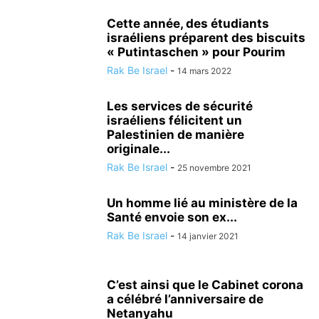
LOISIRS
MÉDECINE ALTERNATIVE
METEO
MODE
NATURE
NUTRITIONISME
PSYCHOLOGIE
RÉALISATIONS MÉDICALES
Cette année, des étudiants
israéliens préparent des biscuits
SCIENCE ET TECHNOLOGIE
SECOURISME
SPORT
TOURISME
« Putintaschen » pour Pourim
TSAHAL
VALEURS DE L'ETAT JUIF
VÉHICULE
VIE EN ISRAËL
Rak Be Israel
-
14 mars 2022
Les services de sécurité
israéliens félicitent un
Palestinien de manière
originale...
Rak Be Israel
-
25 novembre 2021
Un homme lié au ministère de la
Santé envoie son ex...
Rak Be Israel
-
14 janvier 2021
C’est ainsi que le Cabinet corona
a célébré l’anniversaire de
Netanyahu