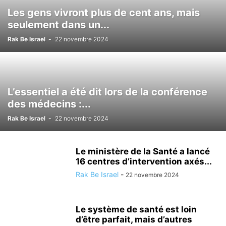
LOISIRS
MÉDECINE ALTERNATIVE
METEO
MODE
NATURE
Les gens vivront plus de cent ans, mais
NUTRITIONISME
PSYCHOLOGIE
RÉALISATIONS MÉDICALES
seulement dans un...
SCIENCE ET TECHNOLOGIE
SECOURISME
SPORT
TOURISME
Rak Be Israel
-
22 novembre 2024
TSAHAL
VALEURS DE L'ETAT JUIF
VÉHICULE
VIE EN ISRAËL
L’essentiel a été dit lors de la conférence
des médecins :...
Rak Be Israel
-
22 novembre 2024
Le ministère de la Santé a lancé
16 centres d’intervention axés...
Rak Be Israel
-
22 novembre 2024
Le système de santé est loin
d’être parfait, mais d’autres