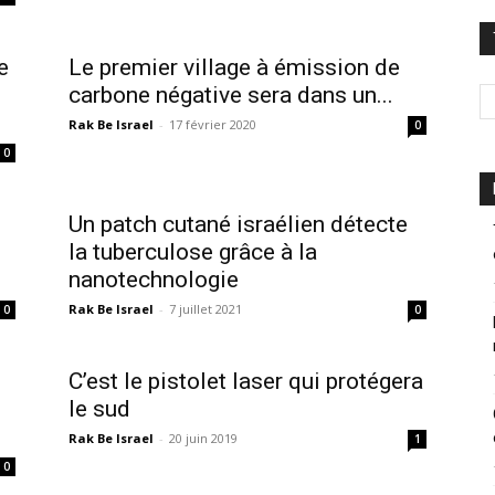
e
Le premier village à émission de
carbone négative sera dans un...
Rak Be Israel
-
17 février 2020
0
0
Un patch cutané israélien détecte
la tuberculose grâce à la
nanotechnologie
Rak Be Israel
-
7 juillet 2021
0
0
C’est le pistolet laser qui protégera
le sud
Rak Be Israel
-
20 juin 2019
1
0