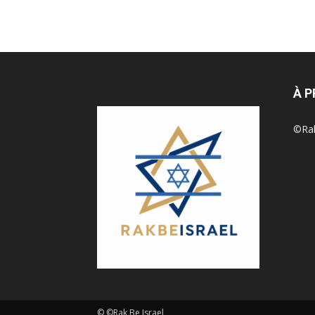
À 
©Rak 
© ©Rak Be Israel