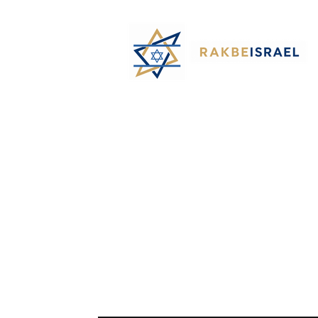
©
Rak
Be
Israel-
Sté
Alyaexpress-
News