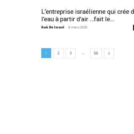
L’entreprise israélienne qui crée 
l’eau à partir d’air …fait le...
Rak Be Israel
-
8 mars 2020
...
1
2
3
88