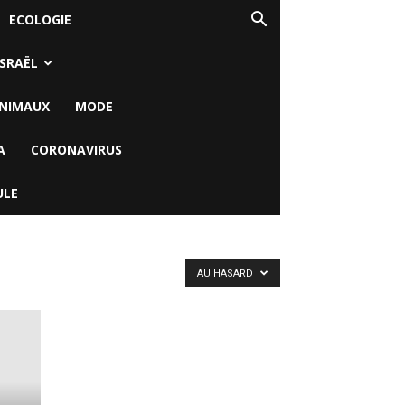
ECOLOGIE
ISRAËL
NIMAUX
MODE
A
CORONAVIRUS
ULE
AU HASARD