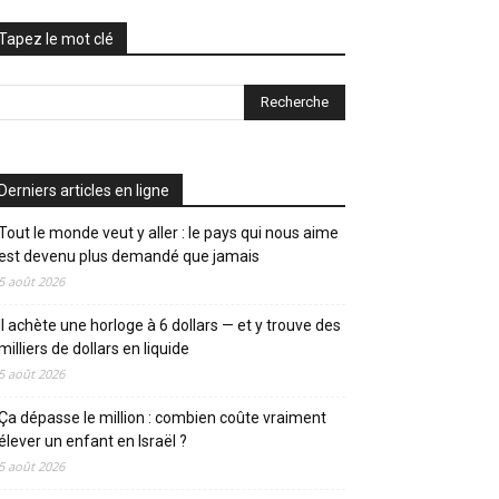
Tapez le mot clé
Derniers articles en ligne
Tout le monde veut y aller : le pays qui nous aime
est devenu plus demandé que jamais
5 août 2026
Il achète une horloge à 6 dollars — et y trouve des
milliers de dollars en liquide
5 août 2026
Ça dépasse le million : combien coûte vraiment
élever un enfant en Israël ?
5 août 2026