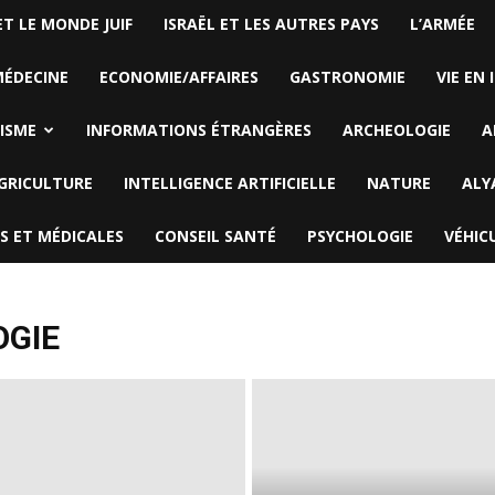
i
ET LE MONDE JUIF
ISRAËL ET LES AUTRES PAYS
L’ARMÉE
t
e
ÉDECINE
ECONOMIE/AFFAIRES
r
GASTRONOMIE
VIE EN 
l
a
ISME
INFORMATIONS ÉTRANGÈRES
ARCHEOLOGIE
A
d
é
GRICULTURE
INTELLIGENCE ARTIFICIELLE
NATURE
ALY
p
r
S ET MÉDICALES
CONSEIL SANTÉ
PSYCHOLOGIE
VÉHIC
e
s
s
i
OGIE
o
n