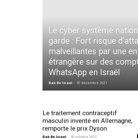
Le cyber système nation
garde : Fort risque d’at
malveillantes par une en
étrangère sur des comp
WhatsApp en Israël
Rak Be Israel
-
30 décembre 2021
Le traitement contraceptif
masculin inventé en Allemagne,
remporte le prix Dyson
Rak Be Israel
-
18 octobre 2021