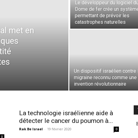
Le développeur du logiciel d
Dome de fer crée un systèm
permettant de prévoir les
catastrophes naturelles
al met en
taques
tité
tes
Un dispositif israélien contre 
migraine reconnu comme une
invention révolutionnaire
La technologie israélienne aide à
détecter le cancer du poumon à...
Rak Be Israel
-
19 février 2020
0
0