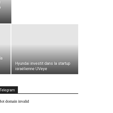
u
e
la
Hyundai investit dans la startup
israélienne UVeye
Telegram