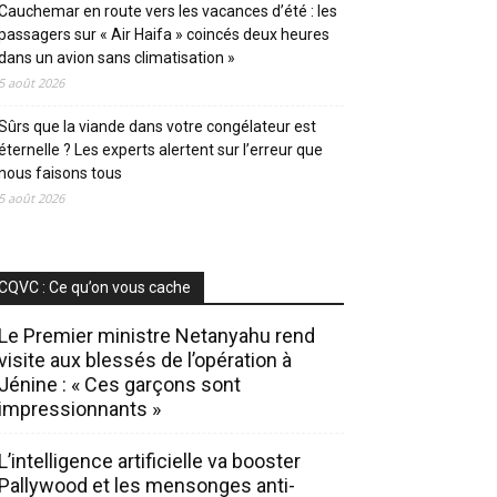
Cauchemar en route vers les vacances d’été : les
passagers sur « Air Haifa » coincés deux heures
dans un avion sans climatisation »
5 août 2026
Sûrs que la viande dans votre congélateur est
éternelle ? Les experts alertent sur l’erreur que
nous faisons tous
5 août 2026
CQVC : Ce qu’on vous cache
Le Premier ministre Netanyahu rend
visite aux blessés de l’opération à
Jénine : « Ces garçons sont
impressionnants »
L’intelligence artificielle va booster
Pallywood et les mensonges anti-