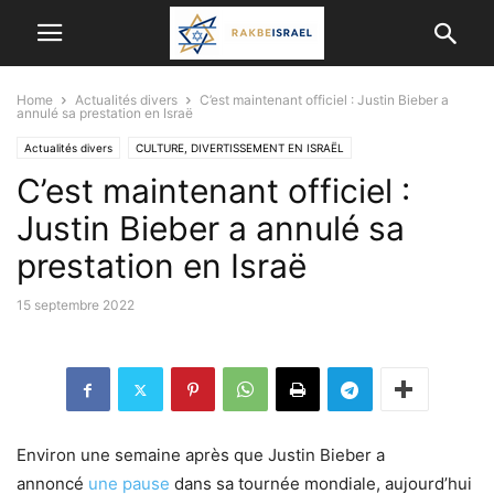
Home
Actualités divers
C’est maintenant officiel : Justin Bieber a
annulé sa prestation en Israë
Actualités divers
CULTURE, DIVERTISSEMENT EN ISRAËL
C’est maintenant officiel :
ISRAËL ET LES AUTRES PAYS
Justin Bieber a annulé sa
prestation en Israë
15 septembre 2022
Environ une semaine après que Justin Bieber a
annoncé
une pause
dans sa tournée mondiale, aujourd’hui