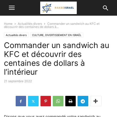
Home
Actualités divers
Commander un sandwich au KFC et
découvrir des centaines de dollars à...
Actualités divers
CULTURE, DIVERTISSEMENT EN ISRAËL
Commander un sandwich au
INFORMATIONS ÉTRANGÈRES
KFC et découvrir des
centaines de dollars à
l’intérieur
21 septembre 2022
Disons que vous avez commandé votre sandwich au