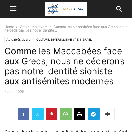
Home
Actualités divers
Comme les Maccabées face aux Grecs, nous
ne céderons pas notre identité...
Actualités divers
CULTURE, DIVERTISSEMENT EN ISRAËL
Comme les Maccabées face
ISRAËL ET LES AUTRES PAYS
aux Grecs, nous ne céderons
pas notre identité sioniste
aux antisémites modernes
5 août 2025
Depuis des décennies, les antisionistes jurent qu’ils « n’ont