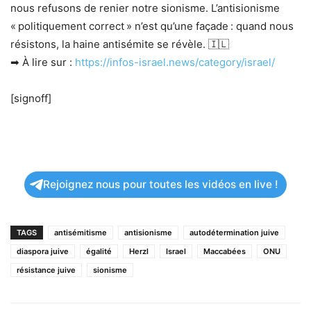
nous refusons de renier notre sionisme. L’antisionisme
« politiquement correct » n’est qu’une façade : quand nous
résistons, la haine antisémite se révèle. 🇮🇱
➡ À lire sur :
https://infos-israel.news/category/israel/
[signoff]
Rejoignez nous pour toutes les vidéos en live !
TAGS
antisémitisme
antisionisme
autodétermination juive
diaspora juive
égalité
Herzl
Israel
Maccabées
ONU
résistance juive
sionisme