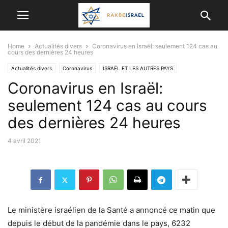
Home
Actualités divers
Coronavirus en Israël: seulement 124 cas au
cours des dernières 24 heures
Actualités divers
Coronavirus
ISRAËL ET LES AUTRES PAYS
Coronavirus en Israël:
VIE EN ISRAËL
seulement 124 cas au cours
des dernières 24 heures
4 avril 2021
Le ministère israélien de la Santé a annoncé ce matin que
depuis le début de la pandémie dans le pays, 6232