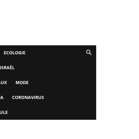
ECOLOGIE
 ISRAËL
AUX
MODE
YA
CORONAVIRUS
ULE