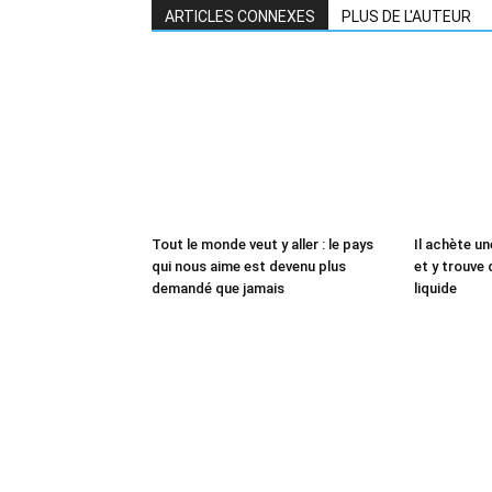
ARTICLES CONNEXES
PLUS DE L'AUTEUR
Tout le monde veut y aller : le pays
Il achète un
qui nous aime est devenu plus
et y trouve 
demandé que jamais
liquide