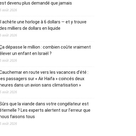
est devenu plus demandé que jamais
5 août 2026
Il achète une horloge à 6 dollars — et y trouve
des milliers de dollars en liquide
5 août 2026
Ça dépasse le million : combien coûte vraiment
élever un enfant en Israël ?
5 août 2026
Cauchemar en route vers les vacances d’été :
les passagers sur « Air Haifa » coincés deux
heures dans un avion sans climatisation »
5 août 2026
Sûrs que la viande dans votre congélateur est
éternelle ? Les experts alertent sur l’erreur que
nous faisons tous
5 août 2026