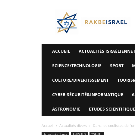
©
Rak
Be
Israel-
Sté
Alyaexpress-
News
ACCUEIL
ACTUALITÉS ISRAÉLIENNE 
SCIENCE/TECHNOLOGIE
SPORT
M
CULTURE/DIVERTISSEMENT
TOURIS
CYBER-SÉCURITÉ&INFORMATIQUE
A
ASTRONOMIE
ETUDES SCIENTIFIQUE
Accueil
Actualités divers
Dans les coulisses de l’u
Actualités divers
ANIMAUX
TSAHAL