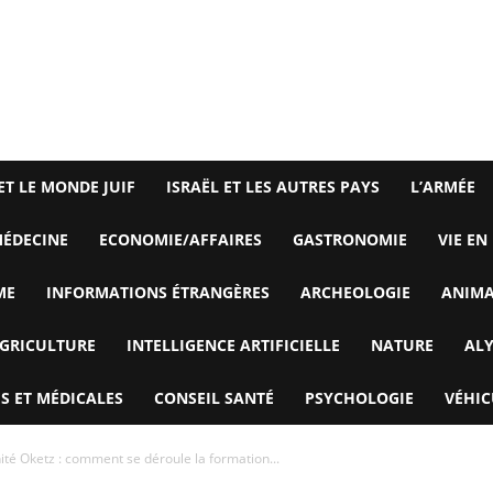
ET LE MONDE JUIF
ISRAËL ET LES AUTRES PAYS
L’ARMÉE
ÉDECINE
ECONOMIE/AFFAIRES
GASTRONOMIE
VIE EN
ME
INFORMATIONS ÉTRANGÈRES
ARCHEOLOGIE
ANIM
GRICULTURE
INTELLIGENCE ARTIFICIELLE
NATURE
AL
S ET MÉDICALES
CONSEIL SANTÉ
PSYCHOLOGIE
VÉHIC
nité Oketz : comment se déroule la formation...