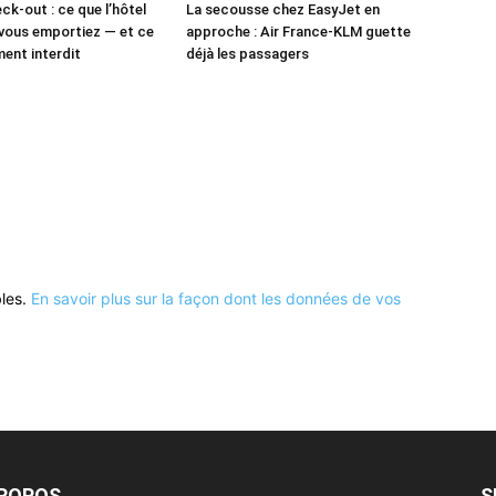
ck-out : ce que l’hôtel
La secousse chez EasyJet en
vous emportiez — et ce
approche : Air France-KLM guette
ment interdit
déjà les passagers
bles.
En savoir plus sur la façon dont les données de vos
PROPOS
S