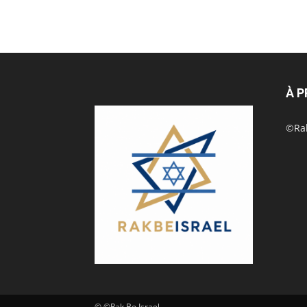
À 
©Rak
© ©Rak Be Israel