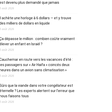
est devenu plus demandé que jamais
5 août 2026
Il achète une horloge à 6 dollars — et y trouve
des milliers de dollars en liquide
5 août 2026
Ça dépasse le million : combien coûte vraiment
élever un enfant en Israël ?
5 août 2026
Cauchemar en route vers les vacances d’été :
les passagers sur « Air Haifa » coincés deux
heures dans un avion sans climatisation »
5 août 2026
Sûrs que la viande dans votre congélateur est
éternelle ? Les experts alertent sur l’erreur que
nous faisons tous
5 août 2026