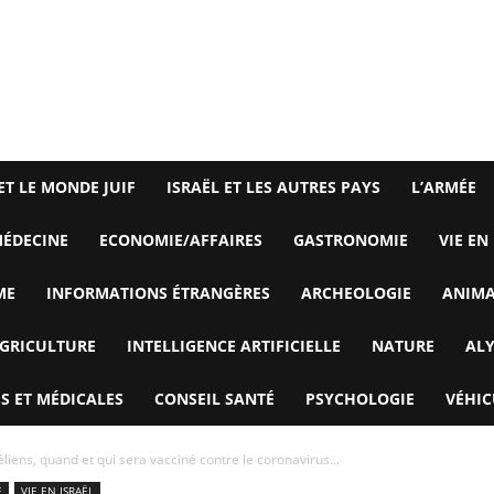
ET LE MONDE JUIF
ISRAËL ET LES AUTRES PAYS
L’ARMÉE
ÉDECINE
ECONOMIE/AFFAIRES
GASTRONOMIE
VIE EN
ME
INFORMATIONS ÉTRANGÈRES
ARCHEOLOGIE
ANIM
GRICULTURE
INTELLIGENCE ARTIFICIELLE
NATURE
AL
S ET MÉDICALES
CONSEIL SANTÉ
PSYCHOLOGIE
VÉHIC
liens, quand et qui sera vacciné contre le coronavirus...
E
VIE EN ISRAËL