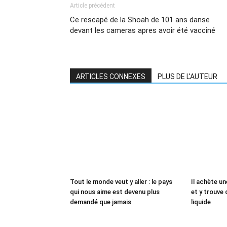
Article précédent
Ce rescapé de la Shoah de 101 ans danse
devant les cameras apres avoir été vacciné
ARTICLES CONNEXES
PLUS DE L'AUTEUR
Tout le monde veut y aller : le pays
Il achète un
qui nous aime est devenu plus
et y trouve 
demandé que jamais
liquide