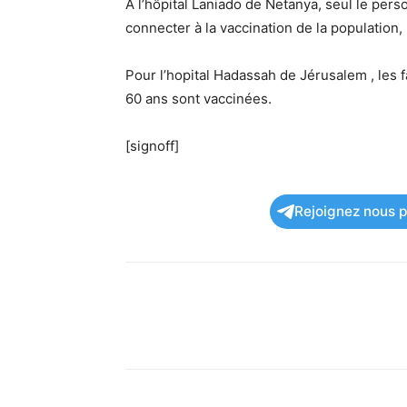
À l’hôpital Laniado de Netanya, seul le perso
connecter à la vaccination de la population,
Pour l’hopital Hadassah de Jérusalem , les 
60 ans sont vaccinées.
[signoff]
Rejoignez nous po