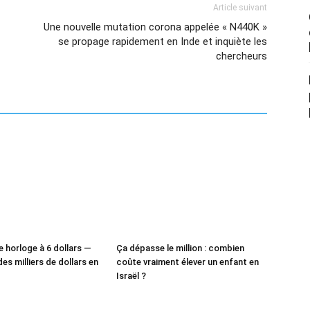
Article suivant
Une nouvelle mutation corona appelée « N440K »
se propage rapidement en Inde et inquiète les
chercheurs
e horloge à 6 dollars —
Ça dépasse le million : combien
des milliers de dollars en
coûte vraiment élever un enfant en
Israël ?