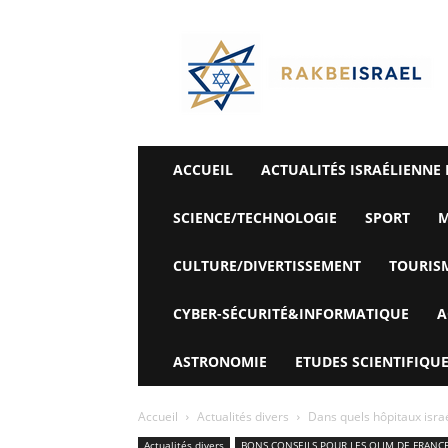
©
Rak
Be
Israel-
Sté
Alyaexpress-
News
ACCUEIL
ACTUALITÉS ISRAÉLIENNE 
SCIENCE/TECHNOLOGIE
SPORT
M
CULTURE/DIVERTISSEMENT
TOURIS
CYBER-SÉCURITÉ&INFORMATIQUE
A
ASTRONOMIE
ETUDES SCIENTIFIQUE
Accueil
Actualités divers
Dans quels hôpitaux israé
Actualités divers
BONS CONSEILS POUR LES OLIM DE FRANC