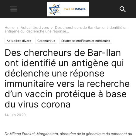
Home
Actualités divers
Des chercheurs de Bar-Ilan ont identifié un
antigène qui déclenche une réponse...
Actualités divers
Coronavirus
Etudes scientifiques et médicales
Des chercheurs de Bar-Ilan
ont identifié un antigène qui
déclenche une réponse
immunitaire vers la recherche
d’un vaccin protéique à base
du virus corona
14 juin 2020
Dr Milena Frankel-Morganstern, directrice de la génomique du cancer et du