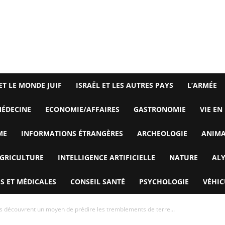
ET LE MONDE JUIF
ISRAËL ET LES AUTRES PAYS
L’ARMÉE
ÉDECINE
ECONOMIE/AFFAIRES
GASTRONOMIE
VIE EN
ME
INFORMATIONS ÉTRANGÈRES
ARCHEOLOGIE
ANIM
GRICULTURE
INTELLIGENCE ARTIFICIELLE
NATURE
AL
S ET MÉDICALES
CONSEIL SANTÉ
PSYCHOLOGIE
VÉHIC
s découvrent un moyen de prédire les tremblements de terre...