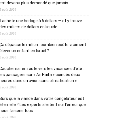
est devenu plus demandé que jamais
5 août 2026
Il achète une horloge à 6 dollars — et y trouve
des milliers de dollars en liquide
5 août 2026
Ça dépasse le million : combien coûte vraiment
élever un enfant en Israël ?
5 août 2026
Cauchemar en route vers les vacances d’été :
les passagers sur « Air Haifa » coincés deux
heures dans un avion sans climatisation »
5 août 2026
Sûrs que la viande dans votre congélateur est
éternelle ? Les experts alertent sur l’erreur que
nous faisons tous
5 août 2026