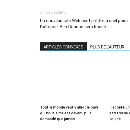
Article précédent
Un nouveau site Web peut prédire à quel point
l’aéroport Ben Gourion sera bondé
ARTICLES CONNEXES
PLUS DE L'AUTEUR
Tout le monde veut y aller : le pays
Il achète un
qui nous aime est devenu plus
et y trouve 
demandé que jamais
liquide