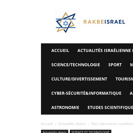
©
Rak
Be
Israel-
Sté
Alyaexpress-
News
ACCUEIL
ACTUALITÉS ISRAÉLIENNE 
SCIENCE/TECHNOLOGIE
SPORT
M
CULTURE/DIVERTISSEMENT
TOURIS
CYBER-SÉCURITÉ&INFORMATIQUE
A
ASTRONOMIE
ETUDES SCIENTIFIQUE
Accueil
Actualités divers
Des chercheurs israélien
Actualités divers
SCIENCE ET TECHNOLOGIE