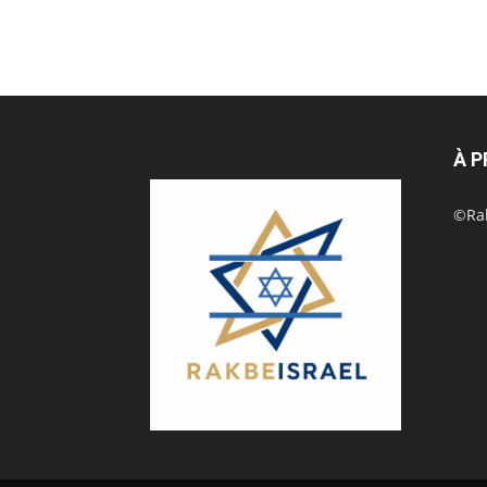
À 
©Rak