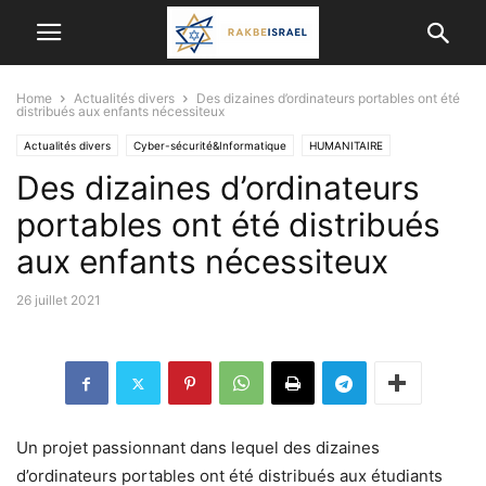
Home
Actualités divers
Des dizaines d’ordinateurs portables ont été
distribués aux enfants nécessiteux
Actualités divers
Cyber-sécurité&Informatique
HUMANITAIRE
Des dizaines d’ordinateurs
VIE EN ISRAËL
portables ont été distribués
aux enfants nécessiteux
26 juillet 2021
Un projet passionnant dans lequel des dizaines
d’ordinateurs portables ont été distribués aux étudiants