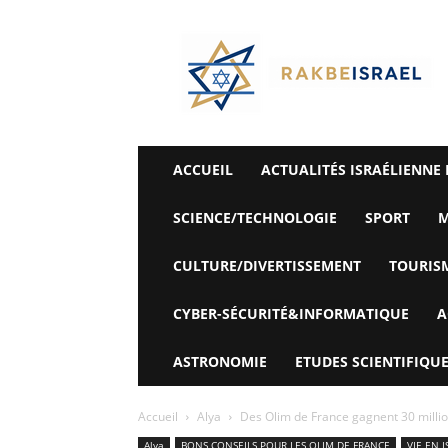
©
Rak
Be
Israel-
Sté
Alyaexpress-
News
ACCUEIL
ACTUALITÉS ISRAÉLIENNE 
SCIENCE/TECHNOLOGIE
SPORT
M
CULTURE/DIVERTISSEMENT
TOURIS
CYBER-SÉCURITÉ&INFORMATIQUE
A
ASTRONOMIE
ETUDES SCIENTIFIQUE
Accueil
Alya
Des Olim de France gagnent 30 millio
Alya
BONS CONSEILS POUR LES OLIM DE FRANCE
VIE EN I