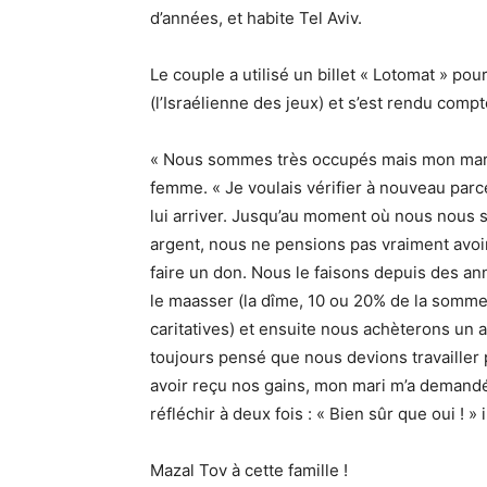
d’années, et habite Tel Aviv.
Le couple a utilisé un billet « Lotomat » po
(l’Israélienne des jeux) et s’est rendu compte
« Nous sommes très occupés mais mon mari 
femme. « Je voulais vérifier à nouveau parce 
lui arriver. Jusqu’au moment où nous nous 
argent, nous ne pensions pas vraiment avoi
faire un don. Nous le faisons depuis des a
le maasser (la dîme, 10 ou 20% de la somm
caritatives) et ensuite nous achèterons u
toujours pensé que nous devions travailler p
avoir reçu nos gains, mon mari m’a demandé si
réfléchir à deux fois : « Bien sûr que oui ! 
Mazal Tov à cette famille !