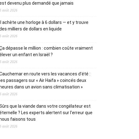
est devenu plus demandé que jamais
5 août 2026
Il achète une horloge à 6 dollars — et y trouve
des milliers de dollars en liquide
5 août 2026
Ça dépasse le million : combien coûte vraiment
élever un enfant en Israël ?
5 août 2026
Cauchemar en route vers les vacances d’été :
les passagers sur « Air Haifa » coincés deux
heures dans un avion sans climatisation »
5 août 2026
Sûrs que la viande dans votre congélateur est
éternelle ? Les experts alertent sur l’erreur que
nous faisons tous
5 août 2026