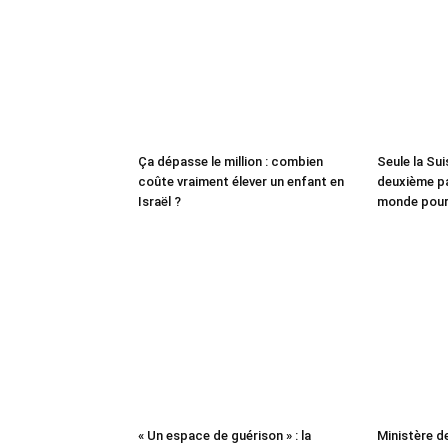
Ça dépasse le million : combien
Seule la Suis
coûte vraiment élever un enfant en
deuxième pa
Israël ?
monde pour
« Un espace de guérison » : la
Ministère de