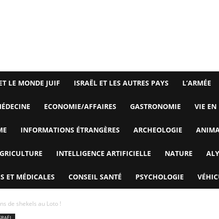
ET LE MONDE JUIF
ISRAËL ET LES AUTRES PAYS
L’ARMÉE
ÉDECINE
ECONOMIE/AFFAIRES
GASTRONOMIE
VIE EN
ME
INFORMATIONS ÉTRANGÈRES
ARCHEOLOGIE
ANIM
GRICULTURE
INTELLIGENCE ARTIFICIELLE
NATURE
AL
S ET MÉDICALES
CONSEIL SANTÉ
PSYCHOLOGIE
VÉHIC
ns de shekels au Loto !
SRAËL