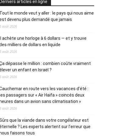
Derniers articles en ligne
Tout le monde veut y aller : le pays qui nous aime
est devenu plus demandé que jamais
5 août 2026
Il achète une horloge à 6 dollars — et y trouve
des milliers de dollars en liquide
5 août 2026
Ça dépasse le million : combien coûte vraiment
élever un enfant en Israël ?
5 août 2026
Cauchemar en route vers les vacances d’été :
les passagers sur « Air Haifa » coincés deux
heures dans un avion sans climatisation »
5 août 2026
Sûrs que la viande dans votre congélateur est
éternelle ? Les experts alertent sur l’erreur que
nous faisons tous