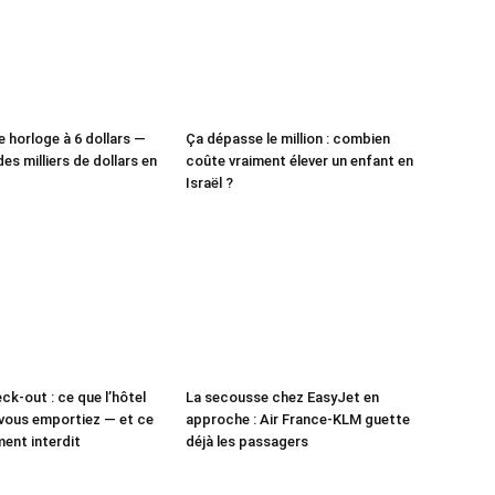
e horloge à 6 dollars —
Ça dépasse le million : combien
des milliers de dollars en
coûte vraiment élever un enfant en
Israël ?
ck-out : ce que l’hôtel
La secousse chez EasyJet en
vous emportiez — et ce
approche : Air France-KLM guette
ment interdit
déjà les passagers