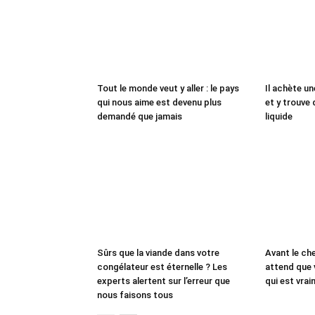
Tout le monde veut y aller : le pays
Il achète un
qui nous aime est devenu plus
et y trouve 
demandé que jamais
liquide
Sûrs que la viande dans votre
Avant le che
congélateur est éternelle ? Les
attend que 
experts alertent sur l’erreur que
qui est vrai
nous faisons tous