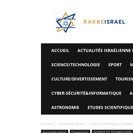
©
Rak
Be
Israel-
Sté
Alyaexpress-
News
ACCUEIL
ACTUALITÉS ISRAÉLIENNE 
SCIENCE/TECHNOLOGIE
SPORT
M
CULTURE/DIVERTISSEMENT
TOURIS
CYBER-SÉCURITÉ&INFORMATIQUE
A
ASTRONOMIE
ETUDES SCIENTIFIQUE
Accueil
Actualités divers
Des scientifiques israéli
Actualités divers
Coronavirus
SCIENCE ET TECHNOLOGIE