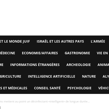
ET LE MONDE JUIF
ISRAËL ET LES AUTRES PAYS
L’ARMÉE
ÉDECINE
ECONOMIE/AFFAIRES
GASTRONOMIE
VIE EN
ME
INFORMATIONS ÉTRANGÈRES
ARCHEOLOGIE
ANIM
GRICULTURE
INTELLIGENCE ARTIFICIELLE
NATURE
AL
S ET MÉDICALES
CONSEIL SANTÉ
PSYCHOLOGIE
VÉHIC
ens mettent au point un désinfectant «intelligent» de longue durée...