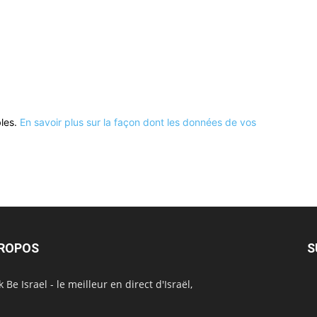
bles.
En savoir plus sur la façon dont les données de vos
PROPOS
S
 Be Israel - le meilleur en direct d'Israël,