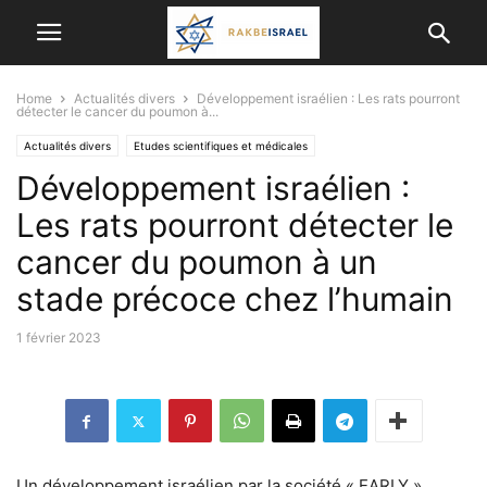
Home
Actualités divers
Développement israélien : Les rats pourront
détecter le cancer du poumon à...
Actualités divers
Etudes scientifiques et médicales
Développement israélien :
RÉALISATIONS MÉDICALES
Les rats pourront détecter le
cancer du poumon à un
stade précoce chez l’humain
1 février 2023
Un développement israélien par la société « EARLY »