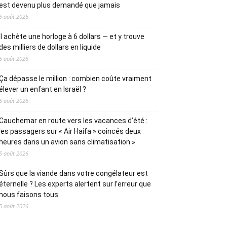
est devenu plus demandé que jamais
5 août 2026
Il achète une horloge à 6 dollars — et y trouve
des milliers de dollars en liquide
5 août 2026
Ça dépasse le million : combien coûte vraiment
élever un enfant en Israël ?
5 août 2026
Cauchemar en route vers les vacances d’été :
les passagers sur « Air Haifa » coincés deux
heures dans un avion sans climatisation »
5 août 2026
Sûrs que la viande dans votre congélateur est
éternelle ? Les experts alertent sur l’erreur que
nous faisons tous
5 août 2026