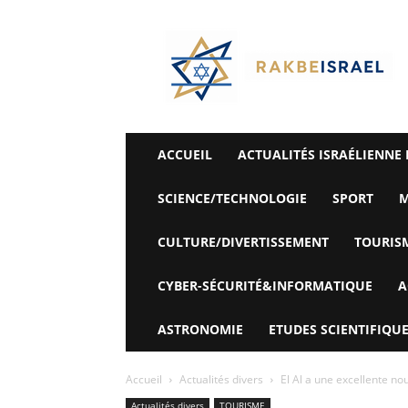
©
Rak
Be
Israel-
Sté
Alyaexpress-
News
ACCUEIL
ACTUALITÉS ISRAÉLIENNE 
SCIENCE/TECHNOLOGIE
SPORT
M
CULTURE/DIVERTISSEMENT
TOURIS
CYBER-SÉCURITÉ&INFORMATIQUE
A
ASTRONOMIE
ETUDES SCIENTIFIQUE
Accueil
Actualités divers
El Al a une excellente nouv
Actualités divers
TOURISME