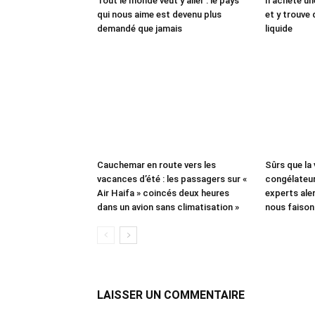
Tout le monde veut y aller : le pays
Il achète un
qui nous aime est devenu plus
et y trouve 
demandé que jamais
liquide
Cauchemar en route vers les
Sûrs que la
vacances d’été : les passagers sur «
congélateur
Air Haifa » coincés deux heures
experts aler
dans un avion sans climatisation »
nous faison
LAISSER UN COMMENTAIRE