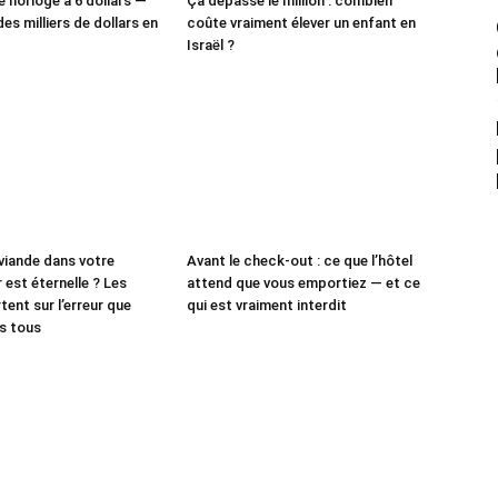
e horloge à 6 dollars —
Ça dépasse le million : combien
des milliers de dollars en
coûte vraiment élever un enfant en
Israël ?
 viande dans votre
Avant le check-out : ce que l’hôtel
 est éternelle ? Les
attend que vous emportiez — et ce
tent sur l’erreur que
qui est vraiment interdit
s tous