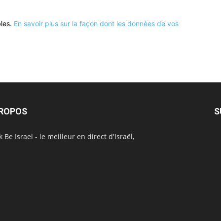
bles.
En savoir plus sur la façon dont les données de vos
PROPOS
S
 Be Israel - le meilleur en direct d'Israël,