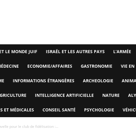
ET LE MONDE JUIF
ISRAËL ET LES AUTRES PAYS
L’ARMÉE
ÉDECINE
ECONOMIE/AFFAIRES
GASTRONOMIE
VIE EN
ME
INFORMATIONS ÉTRANGÈRES
ARCHEOLOGIE
ANIM
GRICULTURE
INTELLIGENCE ARTIFICIELLE
NATURE
AL
S ET MÉDICALES
CONSEIL SANTÉ
PSYCHOLOGIE
VÉHIC
elle pour le club de fidélisation :...