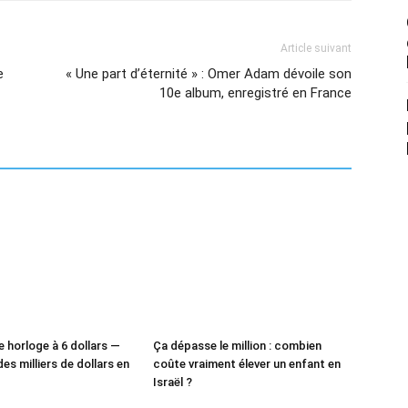
Article suivant
e
« Une part d’éternité » : Omer Adam dévoile son
10e album, enregistré en France
e horloge à 6 dollars —
Ça dépasse le million : combien
des milliers de dollars en
coûte vraiment élever un enfant en
Israël ?