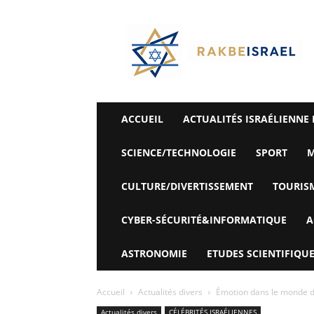
©
Rak
Be
Israel-
Sté
Alyaexpress-
News
ACCUEIL
ACTUALITÉS ISRAÉLIENNE 
SCIENCE/TECHNOLOGIE
SPORT
M
CULTURE/DIVERTISSEMENT
TOURIS
CYBER-SÉCURITÉ&INFORMATIQUE
A
ASTRONOMIE
ETUDES SCIENTIFIQUE
Accueil
Actualités divers
Émotion dans le monde de
Actualités divers
CÉLÉBRITÉS ISRAÉLIENNES