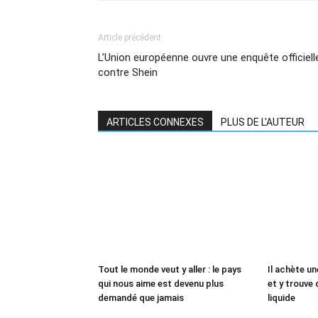
Article précédent
L’Union européenne ouvre une enquête officiell
contre Shein
ARTICLES CONNEXES
PLUS DE L'AUTEUR
Tout le monde veut y aller : le pays
Il achète un
qui nous aime est devenu plus
et y trouve 
demandé que jamais
liquide