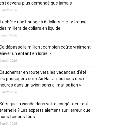
est devenu plus demandé que jamais
5 août 2026
Il achète une horloge à 6 dollars — et y trouve
des milliers de dollars en liquide
5 août 2026
Ça dépasse le million : combien coûte vraiment
élever un enfant en Israël ?
5 août 2026
Cauchemar en route vers les vacances d’été :
les passagers sur « Air Haifa » coincés deux
heures dans un avion sans climatisation »
5 août 2026
Sûrs que la viande dans votre congélateur est
éternelle ? Les experts alertent sur l’erreur que
nous faisons tous
5 août 2026