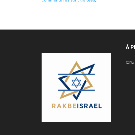
À 
©Rak