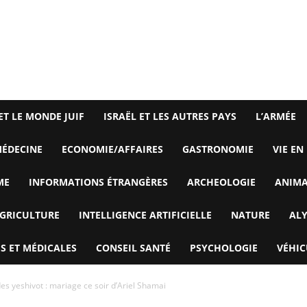
ET LE MONDE JUIF
ISRAËL ET LES AUTRES PAYS
L’ARMÉE
ÉDECINE
ECONOMIE/AFFAIRES
GASTRONOMIE
VIE EN
ME
INFORMATIONS ÉTRANGÈRES
ARCHEOLOGIE
ANIM
GRICULTURE
INTELLIGENCE ARTIFICIELLE
NATURE
AL
S ET MÉDICALES
CONSEIL SANTÉ
PSYCHOLOGIE
VÉHIC
s yeshivot : mariage ce soir d’Ariel Shamai