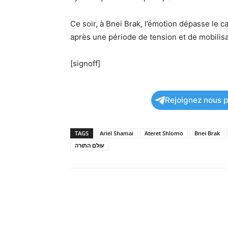
Ce soir, à Bnei Brak, l’émotion dépasse le cad
après une période de tension et de mobilisa
[signoff]
Rejoignez nous po
TAGS
Ariel Shamai
Ateret Shlomo
Bnei Brak
עולם התורה