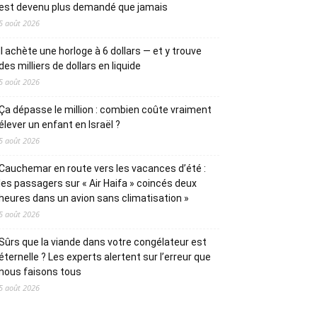
est devenu plus demandé que jamais
5 août 2026
Il achète une horloge à 6 dollars — et y trouve
des milliers de dollars en liquide
5 août 2026
Ça dépasse le million : combien coûte vraiment
élever un enfant en Israël ?
5 août 2026
Cauchemar en route vers les vacances d’été :
les passagers sur « Air Haifa » coincés deux
heures dans un avion sans climatisation »
5 août 2026
Sûrs que la viande dans votre congélateur est
éternelle ? Les experts alertent sur l’erreur que
nous faisons tous
5 août 2026