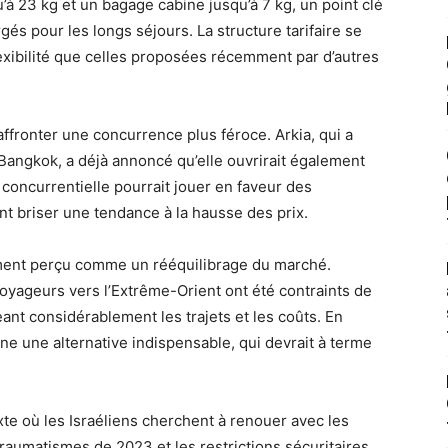
u’à 23 kg et un bagage cabine jusqu’à 7 kg, un point clé
gés pour les longs séjours. La structure tarifaire se
exibilité que celles proposées récemment par d’autres
 affronter une concurrence plus féroce. Arkia, qui a
angkok, a déjà annoncé qu’elle ouvrirait également
concurrentielle pourrait jouer en faveur des
nt briser une tendance à la hausse des prix.
gement perçu comme un rééquilibrage du marché.
oyageurs vers l’Extrême-Orient ont été contraints de
ant considérablement les trajets et les coûts. En
ène une alternative indispensable, qui devrait à terme
te où les Israéliens cherchent à renouer avec les
raumatismes de 2023 et les restrictions sécuritaires,