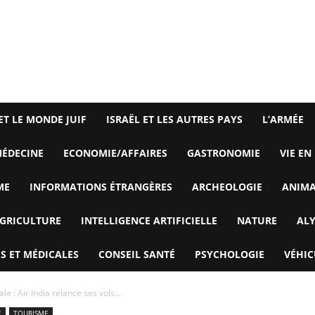
ET LE MONDE JUIF
ISRAËL ET LES AUTRES PAYS
L’ARMÉE
ÉDECINE
ECONOMIE/AFFAIRES
GASTRONOMIE
VIE EN
ME
INFORMATIONS ÉTRANGÈRES
ARCHEOLOGIE
ANIM
GRICULTURE
INTELLIGENCE ARTIFICIELLE
NATURE
AL
S ET MÉDICALES
CONSEIL SANTÉ
PSYCHOLOGIE
VÉHIC
le : Air India relance ses vols...
E
TOURISME