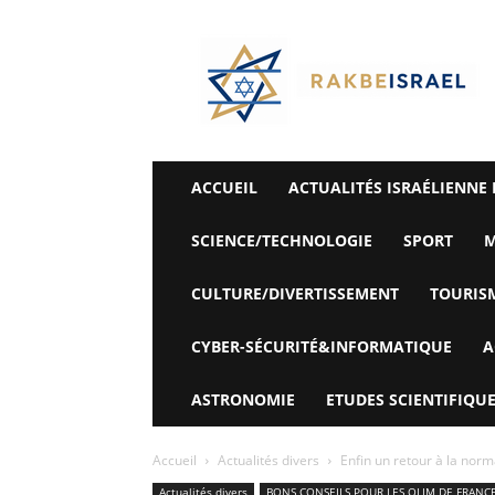
©
Rak
Be
Israel-
Sté
Alyaexpress-
News
ACCUEIL
ACTUALITÉS ISRAÉLIENNE 
SCIENCE/TECHNOLOGIE
SPORT
M
CULTURE/DIVERTISSEMENT
TOURIS
CYBER-SÉCURITÉ&INFORMATIQUE
A
ASTRONOMIE
ETUDES SCIENTIFIQUE
Accueil
Actualités divers
Enfin un retour à la norma
Actualités divers
BONS CONSEILS POUR LES OLIM DE FRANC