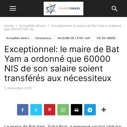
Home
Actualités divers
Exceptionnel: le maire de Bat Yam a ordonné
que 60000 NIS de...
Actualités divers
Coronavirus
VALEURS DE L'ETAT JUIF
VIE EN ISRAËL
Exceptionnel: le maire de Bat
Yam a ordonné que 60000
NIS de son salaire soient
transférés aux nécessiteux
3 décembre 2020
Le maire de Bat Yam, Zvika Brot, a annoncé vouloir réduire