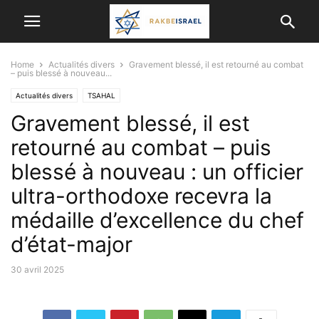
Home
Actualités divers
Gravement blessé, il est retourné au combat
– puis blessé à nouveau...
Actualités divers
TSAHAL
Gravement blessé, il est
retourné au combat – puis
blessé à nouveau : un officier
ultra-orthodoxe recevra la
médaille d’excellence du chef
d’état-major
30 avril 2025