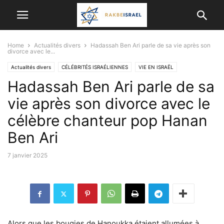
Home
Actualités divers
Hadassah Ben Ari parle de sa vie après son
divorce avec le...
Actualités divers
CÉLÉBRITÉS ISRAÉLIENNES
VIE EN ISRAËL
Hadassah Ben Ari parle de sa
vie après son divorce avec le
célèbre chanteur pop Hanan
Ben Ari
7 janvier 2025
Alors que les bougies
de Hanoukka
étaient allumées à