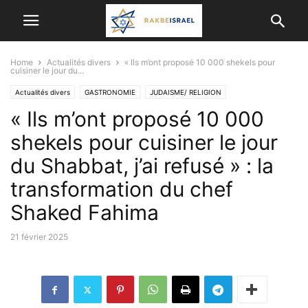
Home
Actualités divers
« Ils m’ont proposé 10 000 shekels pour
cuisiner le jour du...
Actualités divers
GASTRONOMIE
JUDAISME/ RELIGION
« Ils m’ont proposé 10 000
shekels pour cuisiner le jour
du Shabbat, j’ai refusé » : la
transformation du chef
Shaked Fahima
21 février 2025