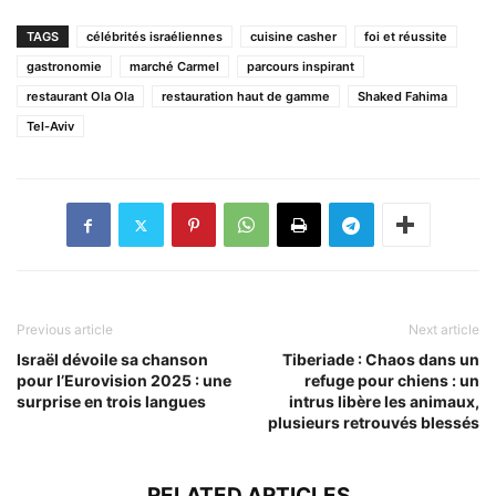
TAGS
célébrités israéliennes
cuisine casher
foi et réussite
gastronomie
marché Carmel
parcours inspirant
restaurant Ola Ola
restauration haut de gamme
Shaked Fahima
Tel-Aviv
Previous article
Next article
Israël dévoile sa chanson
Tiberiade : Chaos dans un
pour l’Eurovision 2025 : une
refuge pour chiens : un
surprise en trois langues
intrus libère les animaux,
plusieurs retrouvés blessés
RELATED ARTICLES