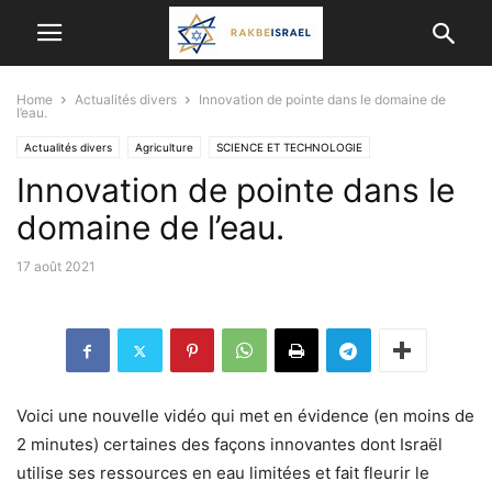
Home
Actualités divers
Innovation de pointe dans le domaine de
l’eau.
Actualités divers
Agriculture
SCIENCE ET TECHNOLOGIE
Innovation de pointe dans le
VIE EN ISRAËL
domaine de l’eau.
17 août 2021
Voici une nouvelle vidéo qui met en évidence (en moins de
2 minutes) certaines des façons innovantes dont Israël
utilise ses ressources en eau limitées et fait fleurir le