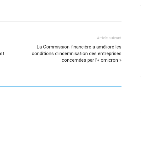
Article suivant
La Commission financière a amélioré les
est
conditions d’indemnisation des entreprises
concernées par l’« omicron »