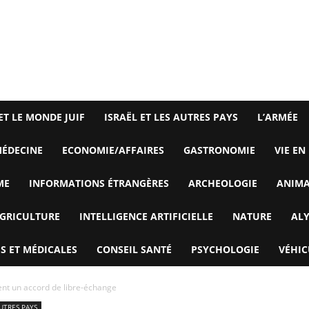
ET LE MONDE JUIF
ISRAËL ET LES AUTRES PAYS
L’ARMÉE
ÉDECINE
ECONOMIE/AFFAIRES
GASTRONOMIE
VIE EN
ME
INFORMATIONS ÉTRANGÈRES
ARCHEOLOGIE
ANIM
GRICULTURE
INTELLIGENCE ARTIFICIELLE
NATURE
AL
S ET MÉDICALES
CONSEIL SANTÉ
PSYCHOLOGIE
VÉHIC
nent un accord de libre-échange
AUTRES PAYS