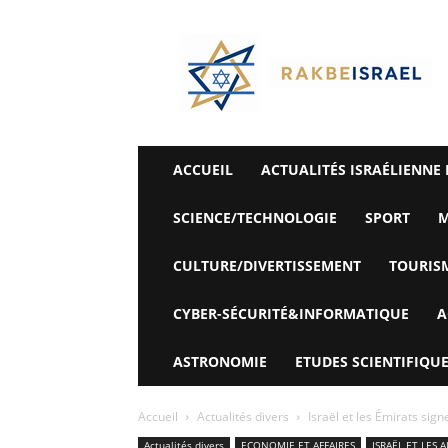
©
Rak
Be
Israel-
Sté
Alyaexpress-
News
ACCUEIL
ACTUALITÉS ISRAÉLIENNE 
SCIENCE/TECHNOLOGIE
SPORT
M
CULTURE/DIVERTISSEMENT
TOURIS
CYBER-SÉCURITÉ&INFORMATIQUE
A
ASTRONOMIE
ETUDES SCIENTIFIQUE
Accueil
Actualités divers
Israël et les Émirats sig
Actualités divers
ECONOMIE ET ​​AFFAIRES
ISRAËL ET LES 