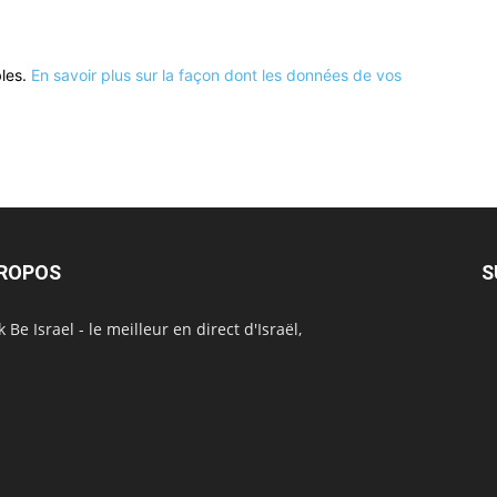
bles.
En savoir plus sur la façon dont les données de vos
PROPOS
S
 Be Israel - le meilleur en direct d'Israël,