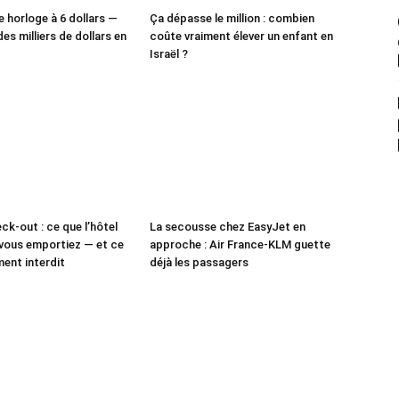
e horloge à 6 dollars —
Ça dépasse le million : combien
des milliers de dollars en
coûte vraiment élever un enfant en
Israël ?
ck-out : ce que l’hôtel
La secousse chez EasyJet en
vous emportiez — et ce
approche : Air France-KLM guette
ment interdit
déjà les passagers