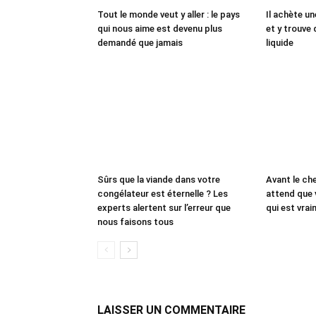
Tout le monde veut y aller : le pays
Il achète un
qui nous aime est devenu plus
et y trouve 
demandé que jamais
liquide
Sûrs que la viande dans votre
Avant le che
congélateur est éternelle ? Les
attend que 
experts alertent sur l’erreur que
qui est vrai
nous faisons tous
LAISSER UN COMMENTAIRE