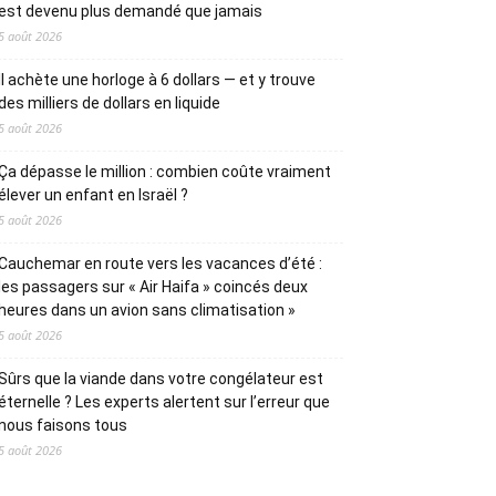
est devenu plus demandé que jamais
5 août 2026
Il achète une horloge à 6 dollars — et y trouve
des milliers de dollars en liquide
5 août 2026
Ça dépasse le million : combien coûte vraiment
élever un enfant en Israël ?
5 août 2026
Cauchemar en route vers les vacances d’été :
les passagers sur « Air Haifa » coincés deux
heures dans un avion sans climatisation »
5 août 2026
Sûrs que la viande dans votre congélateur est
éternelle ? Les experts alertent sur l’erreur que
nous faisons tous
5 août 2026