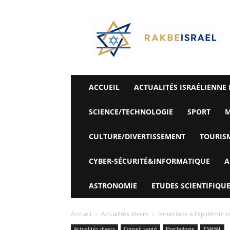
©
Rak
Be
Israel-
Sté
Alyaexpress-
News
ACCUEIL
ACTUALITÉS ISRAÉLIENNE 
SCIENCE/TECHNOLOGIE
SPORT
M
CULTURE/DIVERTISSEMENT
TOURIS
CYBER-SÉCURITÉ&INFORMATIQUE
A
ASTRONOMIE
ETUDES SCIENTIFIQUE
Accueil
Actualités divers
Israël face à l’épidémie s
Actualités divers
Conseil santé
Psychologie
TSAHAL