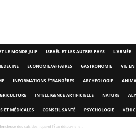
ET LE MONDE JUIF
ISRAËL ET LES AUTRES PAYS
L’ARMÉE
ÉDECINE
ECONOMIE/AFFAIRES
GASTRONOMIE
VIE EN
ME
INFORMATIONS ÉTRANGÈRES
ARCHEOLOGIE
ANIM
GRICULTURE
INTELLIGENCE ARTIFICIELLE
NATURE
AL
S ET MÉDICALES
CONSEIL SANTÉ
PSYCHOLOGIE
VÉHIC
ilencieuse des suicides : quand l’État détourne le...