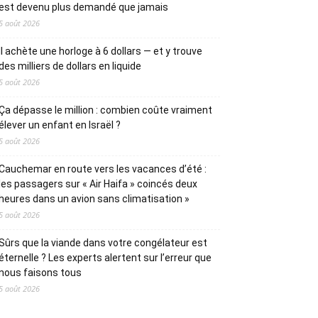
est devenu plus demandé que jamais
5 août 2026
Il achète une horloge à 6 dollars — et y trouve
des milliers de dollars en liquide
5 août 2026
Ça dépasse le million : combien coûte vraiment
élever un enfant en Israël ?
5 août 2026
Cauchemar en route vers les vacances d’été :
les passagers sur « Air Haifa » coincés deux
heures dans un avion sans climatisation »
5 août 2026
Sûrs que la viande dans votre congélateur est
éternelle ? Les experts alertent sur l’erreur que
nous faisons tous
5 août 2026