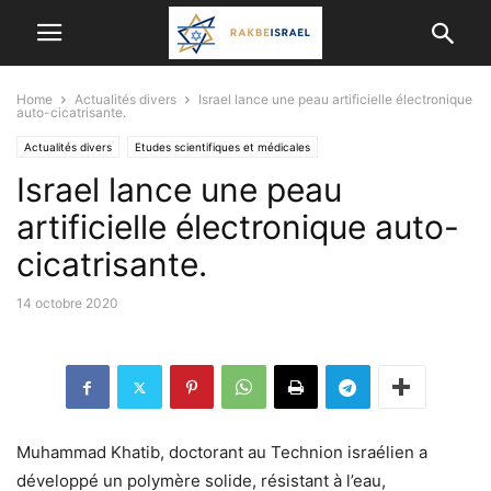
Home
Actualités divers
Israel lance une peau artificielle électronique
auto-cicatrisante.
Actualités divers
Etudes scientifiques et médicales
Israel lance une peau
RÉALISATIONS MÉDICALES
artificielle électronique auto-
cicatrisante.
14 octobre 2020
Muhammad Khatib, doctorant au Technion israélien a
développé un polymère solide, résistant à l’eau,