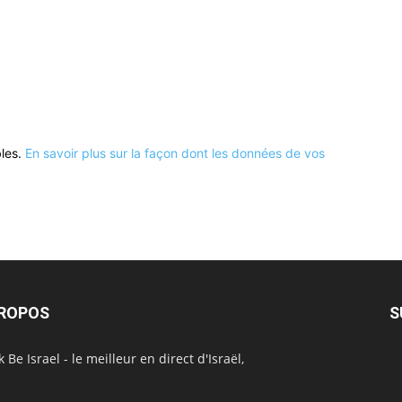
bles.
En savoir plus sur la façon dont les données de vos
PROPOS
S
 Be Israel - le meilleur en direct d'Israël,