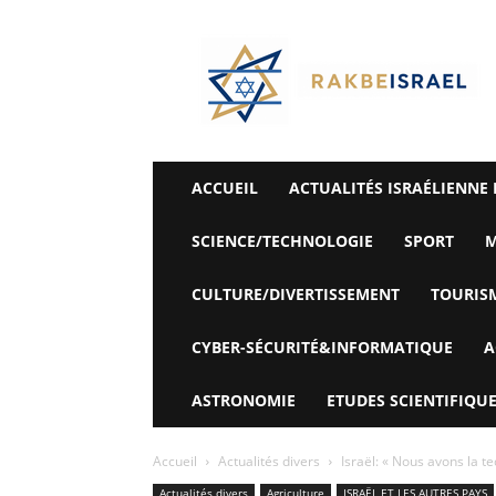
©
Rak
Be
Israel-
Sté
Alyaexpress-
News
ACCUEIL
ACTUALITÉS ISRAÉLIENNE 
SCIENCE/TECHNOLOGIE
SPORT
M
CULTURE/DIVERTISSEMENT
TOURIS
CYBER-SÉCURITÉ&INFORMATIQUE
A
ASTRONOMIE
ETUDES SCIENTIFIQUE
Accueil
Actualités divers
Israël: « Nous avons la t
Actualités divers
Agriculture
ISRAËL ET LES AUTRES PAYS