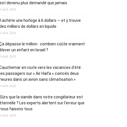
est devenu plus demandé que jamais
5 août 2026
Il achète une horloge à 6 dollars — et y trouve
des milliers de dollars en liquide
5 août 2026
Ça dépasse le million : combien coûte vraiment
élever un enfant en Israël ?
5 août 2026
Cauchemar en route vers les vacances d’été :
les passagers sur « Air Haifa » coincés deux
heures dans un avion sans climatisation »
5 août 2026
Sûrs que la viande dans votre congélateur est
éternelle ? Les experts alertent sur l’erreur que
nous faisons tous
5 août 2026