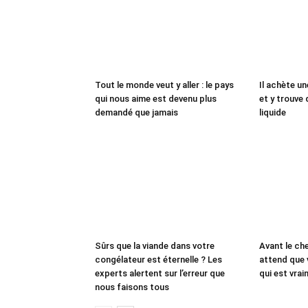
Tout le monde veut y aller : le pays
Il achète un
qui nous aime est devenu plus
et y trouve 
demandé que jamais
liquide
Sûrs que la viande dans votre
Avant le che
congélateur est éternelle ? Les
attend que 
experts alertent sur l’erreur que
qui est vrai
nous faisons tous