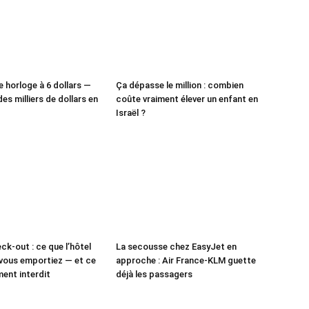
e horloge à 6 dollars —
Ça dépasse le million : combien
des milliers de dollars en
coûte vraiment élever un enfant en
Israël ?
ck-out : ce que l’hôtel
La secousse chez EasyJet en
vous emportiez — et ce
approche : Air France-KLM guette
ment interdit
déjà les passagers