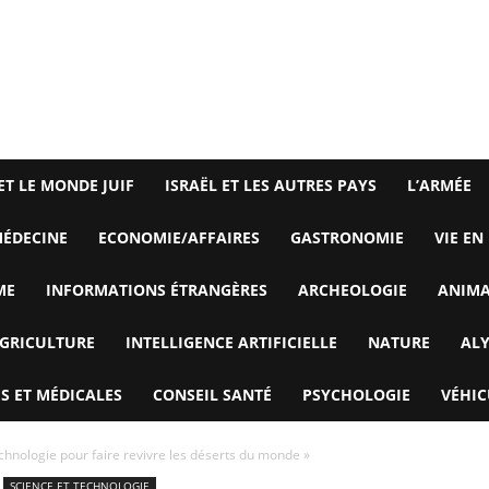
ET LE MONDE JUIF
ISRAËL ET LES AUTRES PAYS
L’ARMÉE
ÉDECINE
ECONOMIE/AFFAIRES
GASTRONOMIE
VIE EN
ME
INFORMATIONS ÉTRANGÈRES
ARCHEOLOGIE
ANIM
GRICULTURE
INTELLIGENCE ARTIFICIELLE
NATURE
AL
S ET MÉDICALES
CONSEIL SANTÉ
PSYCHOLOGIE
VÉHIC
echnologie pour faire revivre les déserts du monde »
SCIENCE ET TECHNOLOGIE