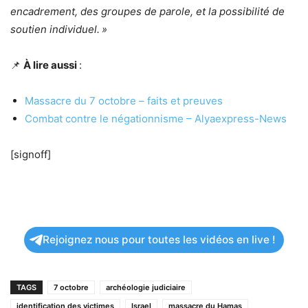
encadrement, des groupes de parole, et la possibilité de
soutien individuel. »
📌
À lire aussi
:
Massacre du 7 octobre – faits et preuves
Combat contre le négationnisme – Alyaexpress-News
[signoff]
Rejoignez nous pour toutes les vidéos en live !
TAGS
7 octobre
archéologie judiciaire
identification des victimes
Israel
massacre du Hamas