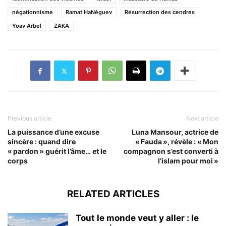
négationnisme
Ramat HaNéguev
Résurrection des cendres
Yoav Arbel
ZAKA
Previous article
Next article
La puissance d’une excuse
Luna Mansour, actrice de
sincère : quand dire
« Fauda », révèle : « Mon
« pardon » guérit l’âme… et le
compagnon s’est converti à
corps
l’islam pour moi »
RELATED ARTICLES
Tout le monde veut y aller : le