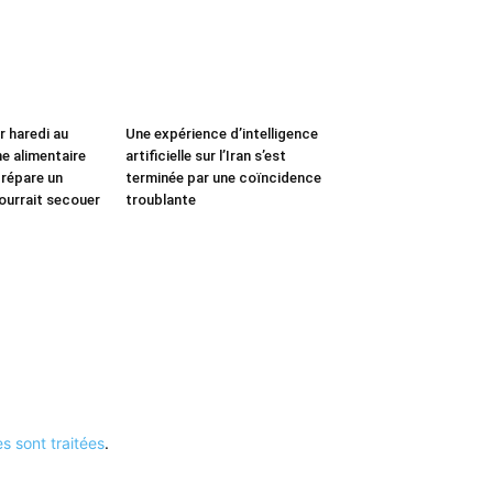
 haredi au
Une expérience d’intelligence
ne alimentaire
artificielle sur l’Iran s’est
répare un
terminée par une coïncidence
urrait secouer
troublante
s sont traitées
.