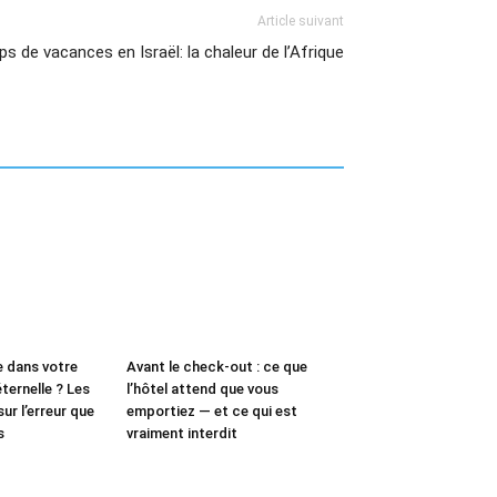
Article suivant
s de vacances en Israël: la chaleur de l’Afrique
e dans votre
Avant le check-out : ce que
ternelle ? Les
l’hôtel attend que vous
ur l’erreur que
emportiez — et ce qui est
s
vraiment interdit