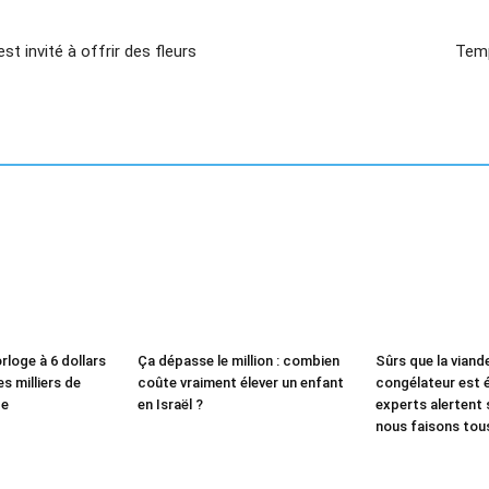
st invité à offrir des fleurs
Temp
rloge à 6 dollars
Ça dépasse le million : combien
Sûrs que la viand
s milliers de
coûte vraiment élever un enfant
congélateur est é
de
en Israël ?
experts alertent s
nous faisons tou