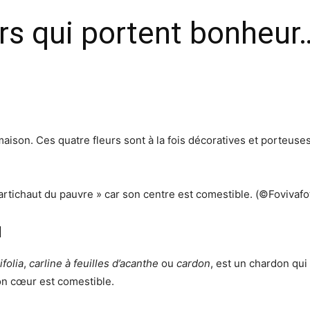
urs qui portent bonheur
aison. Ces quatre fleurs sont à la fois décoratives et porteuses 
’artichaut du pauvre » car son centre est comestible.
(©Fovivafo
l
ifolia
,
carline à feuilles d’acanthe
ou
cardon
, est un chardon qui
son cœur est comestible.