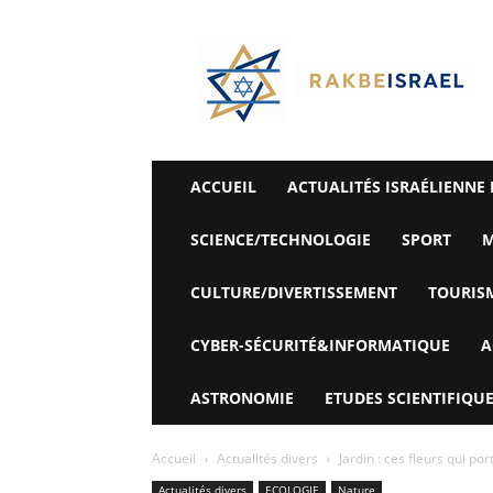
©
Rak
Be
Israel-
Sté
Alyaexpress-
News
ACCUEIL
ACTUALITÉS ISRAÉLIENNE 
SCIENCE/TECHNOLOGIE
SPORT
M
CULTURE/DIVERTISSEMENT
TOURIS
CYBER-SÉCURITÉ&INFORMATIQUE
A
ASTRONOMIE
ETUDES SCIENTIFIQUE
Accueil
Actualités divers
Jardin : ces fleurs qui p
Actualités divers
ECOLOGIE
Nature