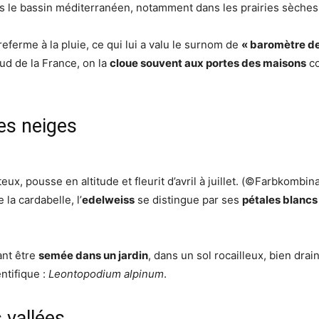
 le bassin méditerranéen, notamment dans les prairies sèches e
e referme à la pluie, ce qui lui a valu le surnom de
« baromètre de
sud de la France, on la
cloue souvent aux portes des maisons
c
des neiges
x, pousse en altitude et fleurit d’avril à juillet.
(©Farbkombina
la cardabelle, l’
edelweiss
se distingue par ses
pétales blancs
ant être
semée dans un jardin
, dans un sol rocailleux, bien dra
ntifique :
Leontopodium alpinum
.
 vallées