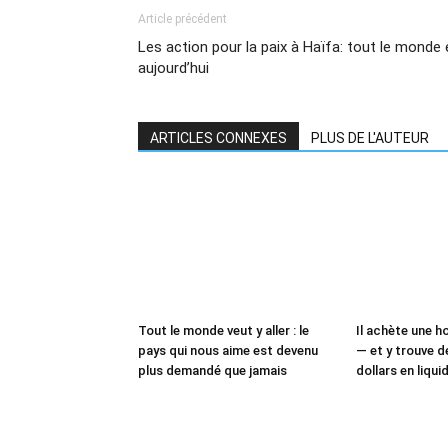
Article précédent
Les action pour la paix à Haïfa: tout le monde e
aujourd’hui
ARTICLES CONNEXES
PLUS DE L'AUTEUR
Tout le monde veut y aller : le
Il achète une ho
pays qui nous aime est devenu
— et y trouve de
plus demandé que jamais
dollars en liqui