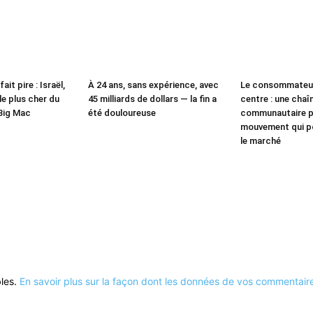
ait pire : Israël,
À 24 ans, sans expérience, avec
Le consommateur
e plus cher du
45 milliards de dollars — la fin a
centre : une chaî
Big Mac
été douloureuse
communautaire p
mouvement qui po
le marché
bles.
En savoir plus sur la façon dont les données de vos commentaire