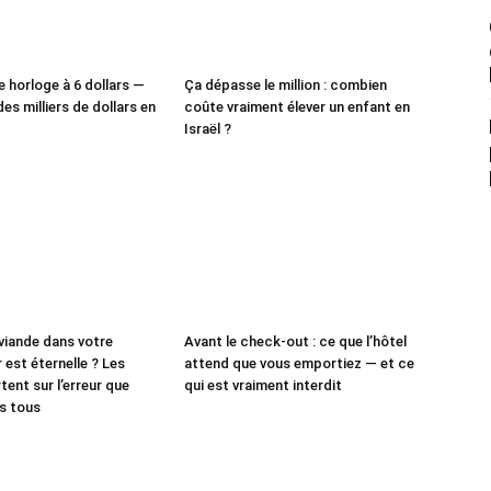
e horloge à 6 dollars —
Ça dépasse le million : combien
des milliers de dollars en
coûte vraiment élever un enfant en
Israël ?
 viande dans votre
Avant le check-out : ce que l’hôtel
 est éternelle ? Les
attend que vous emportiez — et ce
tent sur l’erreur que
qui est vraiment interdit
s tous