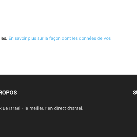
bles.
En savoir plus sur la façon dont les données de vos
PROPOS
S
 Be Israel - le meilleur en direct d'Israël,