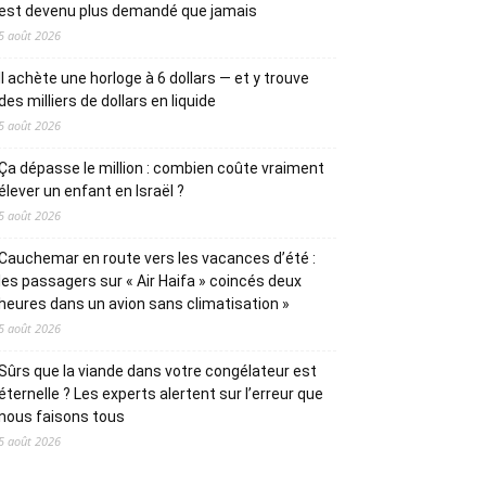
est devenu plus demandé que jamais
5 août 2026
Il achète une horloge à 6 dollars — et y trouve
des milliers de dollars en liquide
5 août 2026
Ça dépasse le million : combien coûte vraiment
élever un enfant en Israël ?
5 août 2026
Cauchemar en route vers les vacances d’été :
les passagers sur « Air Haifa » coincés deux
heures dans un avion sans climatisation »
5 août 2026
Sûrs que la viande dans votre congélateur est
éternelle ? Les experts alertent sur l’erreur que
nous faisons tous
5 août 2026