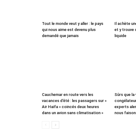
Tout le monde veut y aller : le pays
Il achète un
qui nous aime est devenu plus
et y trouve 
demandé que jamais
liquide
Cauchemar en route vers les
Sûrs que la
vacances d’été : les passagers sur «
congélateur
Air Haifa » coincés deux heures
experts aler
dans un avion sans climatisation »
nous faison