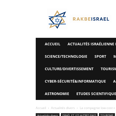
©
Rak
Be
Israel-
Sté
Alyaexpress-
News
ACCUEIL
ACTUALITÉS ISRAÉLIENNE 
SCIENCE/TECHNOLOGIE
SPORT
M
CULTURE/DIVERTISSEMENT
TOURIS
CYBER-SÉCURITÉ&INFORMATIQUE
A
ASTRONOMIE
ETUDES SCIENTIFIQUE
Accueil
Actualités divers
La compagnie low-cost « Fl
Actualités divers
ISRAËL ET LES AUTRES PAYS
TOURISME