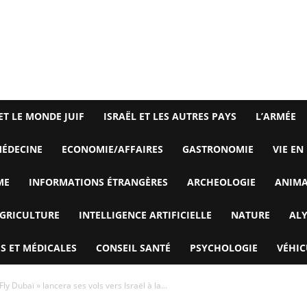
ET LE MONDE JUIF
ISRAËL ET LES AUTRES PAYS
L’ARMÉE
ÉDECINE
ECONOMIE/AFFAIRES
GASTRONOMIE
VIE EN
ME
INFORMATIONS ÉTRANGÈRES
ARCHEOLOGIE
ANIM
GRICULTURE
INTELLIGENCE ARTIFICIELLE
NATURE
AL
S ET MÉDICALES
CONSEIL SANTÉ
PSYCHOLOGIE
VÉHIC
y Dubaï » lancera ses vols vers Israël à la...