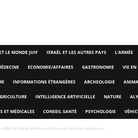
ET LE MONDE JUIF
ISRAËL ET LES AUTRES PAYS
L’ARMÉE
ÉDECINE
ECONOMIE/AFFAIRES
GASTRONOMIE
VIE EN
ME
INFORMATIONS ÉTRANGÈRES
ARCHEOLOGIE
ANIM
GRICULTURE
INTELLIGENCE ARTIFICIELLE
NATURE
AL
S ET MÉDICALES
CONSEIL SANTÉ
PSYCHOLOGIE
VÉHIC
 sifflée lors de la cérémonie d’ouverture des Jeux olympiques...