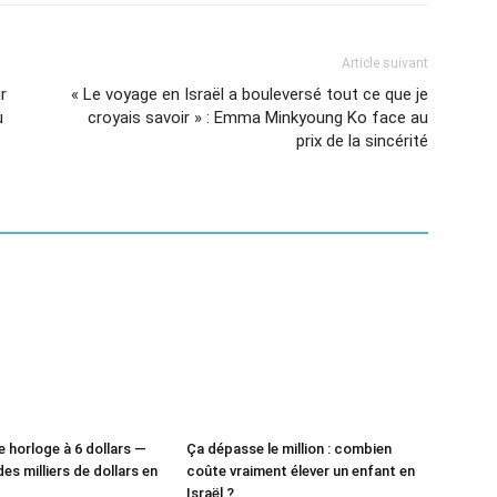
Article suivant
r
« Le voyage en Israël a bouleversé tout ce que je
u
croyais savoir » : Emma Minkyoung Ko face au
prix de la sincérité
e horloge à 6 dollars —
Ça dépasse le million : combien
des milliers de dollars en
coûte vraiment élever un enfant en
Israël ?