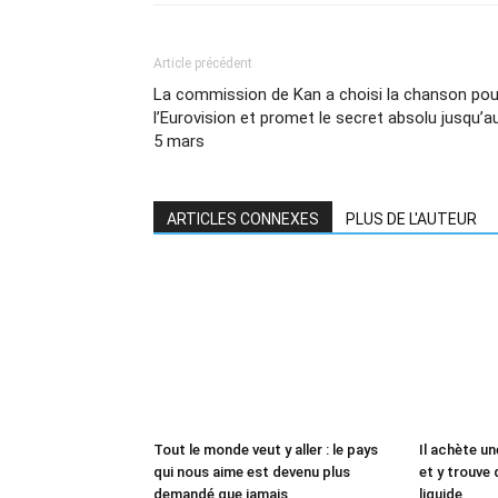
Article précédent
La commission de Kan a choisi la chanson pou
l’Eurovision et promet le secret absolu jusqu’a
5 mars
ARTICLES CONNEXES
PLUS DE L'AUTEUR
Tout le monde veut y aller : le pays
Il achète un
qui nous aime est devenu plus
et y trouve 
demandé que jamais
liquide