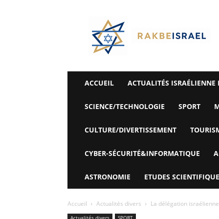
©
Rak
Be
Israel-
Sté
Alyaexpress-
News
ACCUEIL
ACTUALITÉS ISRAÉLIENNE 
SCIENCE/TECHNOLOGIE
SPORT
M
CULTURE/DIVERTISSEMENT
TOURIS
CYBER-SÉCURITÉ&INFORMATIQUE
A
ASTRONOMIE
ETUDES SCIENTIFIQUE
Accueil
Actualités divers
La délégation israélienne
Actualités divers
SPORT