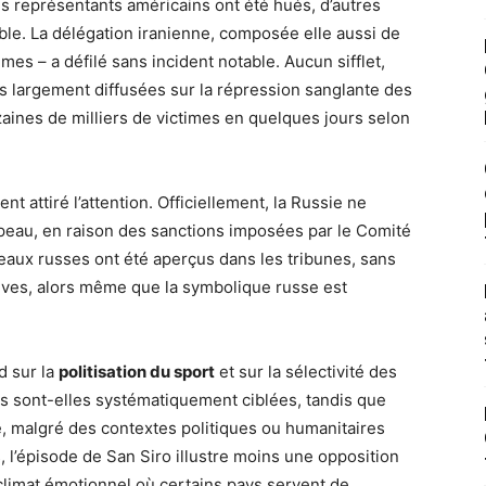
les représentants américains ont été hués, d’autres
ble. La délégation iranienne, composée elle aussi de
s – a défilé sans incident notable. Aucun sifflet,
s largement diffusées sur la répression sanglante des
izaines de milliers de victimes en quelques jours selon
nt attiré l’attention. Officiellement, la Russie ne
peau, en raison des sanctions imposées par le Comité
eaux russes ont été aperçus dans les tribunes, sans
tives, alors même que la symbolique russe est
d sur la
politisation du sport
et sur la sélectivité des
ns sont-elles systématiquement ciblées, tandis que
e, malgré des contextes politiques ou humanitaires
’épisode de San Siro illustre moins une opposition
climat émotionnel où certains pays servent de