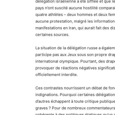
délégation israélienne a été sifflée et que 
pays n’ont suscité aucune hostilité compara
quatre athlètes – deux hommes et deux femme
aucune protestation, malgré les information
manifestations en Iran, qui aurait fait des d
certaines sources.
La situation de la délégation russe a égaleme
participe pas aux Jeux sous son propre dra
international olympique. Pourtant, des drap
provoquer de réactions négatives significa
officiellement interdite.
Ces contrastes nourrissent un débat de fon
indignations. Pourquoi certaines délégatio
d’autres échappent à toute critique publiqu
graves ? Pour de nombreux commentateurs, l
cohérente à des politiques étatiques qu’un 