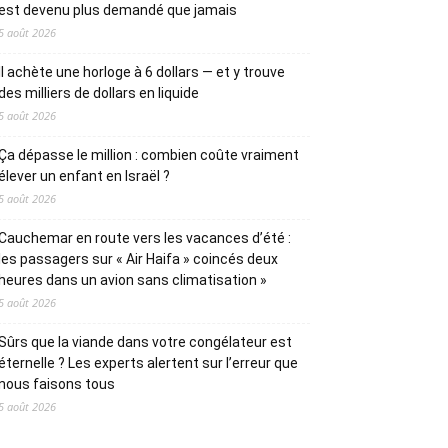
est devenu plus demandé que jamais
5 août 2026
Il achète une horloge à 6 dollars — et y trouve
des milliers de dollars en liquide
5 août 2026
Ça dépasse le million : combien coûte vraiment
élever un enfant en Israël ?
5 août 2026
Cauchemar en route vers les vacances d’été :
les passagers sur « Air Haifa » coincés deux
heures dans un avion sans climatisation »
5 août 2026
Sûrs que la viande dans votre congélateur est
éternelle ? Les experts alertent sur l’erreur que
nous faisons tous
5 août 2026