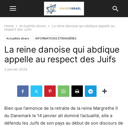
Home
Actualités divers
La reine danoise qui abdique appelle au
respect des Juifs
Actualités divers
INFORMATIONS ÉTRANGÈRES
La reine danoise qui abdique
ISRAËL ET LES AUTRES PAYS
VALEURS DE L'ETAT JUIF
appelle au respect des Juifs
2 janvier 2024
Bien que l’annonce de la retraite de la reine Margrethe II
du Danemark le 14 janvier ait dominé l’actualité, elle a
défendu les Juifs de son pays au début de son discours de