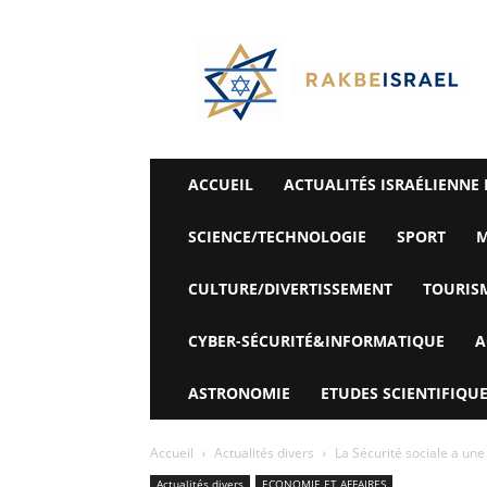
©
Rak
Be
Israel-
Sté
Alyaexpress-
News
ACCUEIL
ACTUALITÉS ISRAÉLIENNE 
SCIENCE/TECHNOLOGIE
SPORT
M
CULTURE/DIVERTISSEMENT
TOURIS
CYBER-SÉCURITÉ&INFORMATIQUE
A
ASTRONOMIE
ETUDES SCIENTIFIQUE
Accueil
Actualités divers
La Sécurité sociale a une 
Actualités divers
ECONOMIE ET ​​AFFAIRES