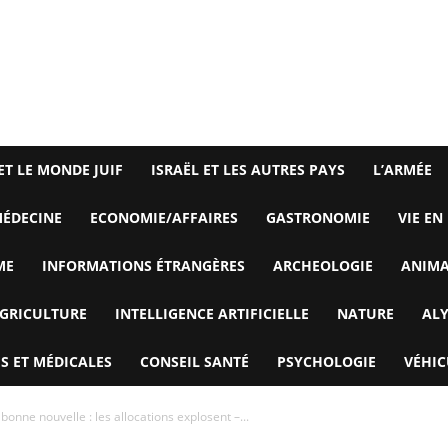
ET LE MONDE JUIF
ISRAËL ET LES AUTRES PAYS
L’ARMÉE
ÉDECINE
ECONOMIE/AFFAIRES
GASTRONOMIE
VIE EN
ME
INFORMATIONS ÉTRANGÈRES
ARCHEOLOGIE
ANIM
GRICULTURE
INTELLIGENCE ARTIFICIELLE
NATURE
AL
S ET MÉDICALES
CONSEIL SANTÉ
PSYCHOLOGIE
VÉHIC
bonne nouvelle : les allocations explosent –...