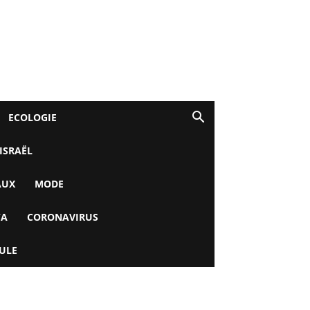
ECOLOGIE
 ISRAËL
AUX
MODE
YA
CORONAVIRUS
ULE