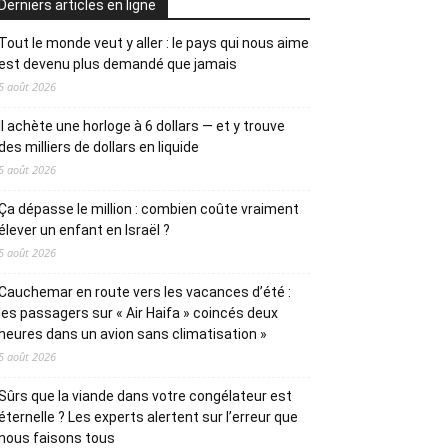
Derniers articles en ligne
Tout le monde veut y aller : le pays qui nous aime
est devenu plus demandé que jamais
5 août 2026
Il achète une horloge à 6 dollars — et y trouve
des milliers de dollars en liquide
5 août 2026
Ça dépasse le million : combien coûte vraiment
élever un enfant en Israël ?
5 août 2026
Cauchemar en route vers les vacances d’été :
les passagers sur « Air Haifa » coincés deux
heures dans un avion sans climatisation »
5 août 2026
Sûrs que la viande dans votre congélateur est
éternelle ? Les experts alertent sur l’erreur que
nous faisons tous