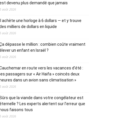
est devenu plus demandé que jamais
5 août 2026
Il achète une horloge à 6 dollars — et y trouve
des milliers de dollars en liquide
5 août 2026
Ça dépasse le million : combien coûte vraiment
élever un enfant en Israël ?
5 août 2026
Cauchemar en route vers les vacances d’été :
les passagers sur « Air Haifa » coincés deux
heures dans un avion sans climatisation »
5 août 2026
Sûrs que la viande dans votre congélateur est
éternelle ? Les experts alertent sur l’erreur que
nous faisons tous
5 août 2026