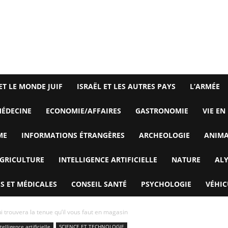
ET LE MONDE JUIF
ISRAËL ET LES AUTRES PAYS
L’ARMÉE
ÉDECINE
ECONOMIE/AFFAIRES
GASTRONOMIE
VIE EN
ME
INFORMATIONS ÉTRANGÈRES
ARCHEOLOGIE
ANIM
GRICULTURE
INTELLIGENCE ARTIFICIELLE
NATURE
AL
S ET MÉDICALES
CONSEIL SANTÉ
PSYCHOLOGIE
VÉHIC
ui trouvera la tenue qu’il vous faut en magasin
telligence artificielle
SCIENCE ET TECHNOLOGIE