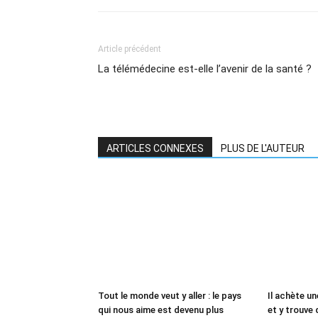
Article précédent
La télémédecine est-elle l’avenir de la santé ?
ARTICLES CONNEXES
PLUS DE L'AUTEUR
Tout le monde veut y aller : le pays
Il achète un
qui nous aime est devenu plus
et y trouve 