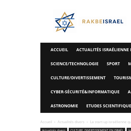
©
Rak
Be
Israel-
Sté
Alyaexpress-
News
ACCUEIL
ACTUALITÉS ISRAÉLIENNE 
SCIENCE/TECHNOLOGIE
SPORT
M
CULTURE/DIVERTISSEMENT
TOURIS
CYBER-SÉCURITÉ&INFORMATIQUE
A
ASTRONOMIE
ETUDES SCIENTIFIQUE
Accueil
Actualités divers
La start-up israélienne q
Actualités divers
CULTURE, DIVERTISSEMENT EN ISRAËL
In