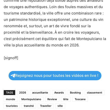
confirme une réputation déjà solide auprès des amateurs
de voyages authentiques. Loin des foules massives et du
tourisme standardisé, la ville offre une combinaison rare :
un patrimoine historique exceptionnel, une culture du vin
renommée et, surtout, un art de vivre fondé sur la
proximité et la bienveillance. À en croire les voyageurs,
c’est précisément cet équilibre qui fait de Montepulciano la
ville la plus accueillante du monde en 2026.
[signoff]
Rejoignez nous pour toutes les vidéos en live !
TAGS
2026
accueillante
Awards
Booking
classement
monde
Montepulciano
Review
tête
Toscane
touristes
tranché
Traveller
ville