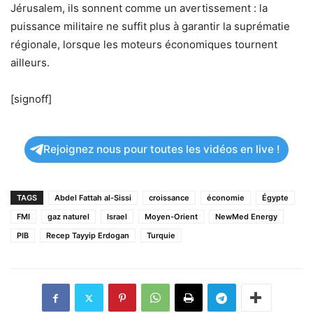
Jérusalem, ils sonnent comme un avertissement : la
puissance militaire ne suffit plus à garantir la suprématie
régionale, lorsque les moteurs économiques tournent
ailleurs.
[signoff]
Rejoignez nous pour toutes les vidéos en live !
TAGS
Abdel Fattah al-Sissi
croissance
économie
Égypte
FMI
gaz naturel
Israel
Moyen-Orient
NewMed Energy
PIB
Recep Tayyip Erdogan
Turquie