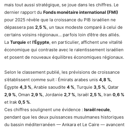
mais tout aussi stratégique, se joue dans les chiffres. Le
dernier rapport du
Fonds monétaire international (FMI)
pour 2025 révèle que la croissance du PIB israélien ne
dépassera pas
2,5 %
, un taux modeste comparé à celui de
certains voisins régionaux… parfois loin d’être des alliés.
La
Turquie
et
l’Égypte
, en particulier, affichent une vitalité
économique qui contraste avec le ralentissement israélien
et posent de nouveaux équilibres économiques régionaux.
Selon le classement publié, les prévisions de croissance
s’établissent comme suit : Émirats arabes unis
4,8 %
,
Égypte
4,3 %
, Arabie saoudite
4 %
, Turquie
3,5 %
, Qatar
2,9 %
, Oman
2,9 %
, Jordanie
2,7 %
, Israël
2,5 %
, Iran
0,6 %
et Irak
0,5 %
.
Ces chiffres soulignent une évidence :
Israël recule
,
pendant que les deux puissances musulmanes historiques
du bassin méditerranéen — Ankara et Le Caire — avancent